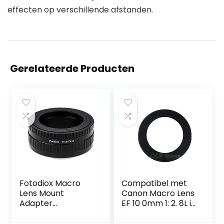
effecten op verschillende afstanden.
Gerelateerde Producten
Fotodiox Macro
Compatibel met
Lens Mount
Canon Macro Lens
Adapter
EF 10 0mm 1: 2. 8L is
Compatibel met
USM Voorklepring
M42 Type 2 en
compatibel met