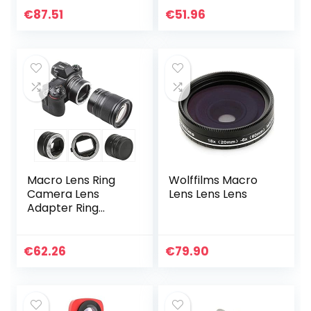
Select Type 1
Canon EF 100 mm
€
87.51
€
51.96
Lenses op Fujifilm
F/2.8L is USM…
X-Mount Camera’s
Macro Lens Ring
Wolffilms Macro
Camera Lens
Lens Lens Lens
Adapter Ring
Macro Verlengbuis
Verstelbare
Diafragma, voor
€
62.26
€
79.90
Nikon Z Mount
Camera