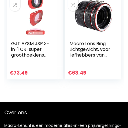
GJT AYSM JSR 3-
Macro Lens Ring
in-1 CR-super
Lichtgewicht, voor
groothoeklens
liefhebbers van
12,5X Macro Lens +
fotografie
CPL Lens Filter Set
for DJI OSMO
€
73.49
€
63.49
Pocket
Over ons
Macro-Lens.nl is een moderne alles-in-één prijsvergelijkings-