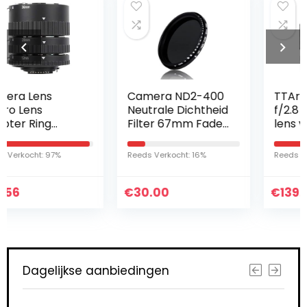
Camera ND2-400
TTArtisan 40mm
Neutrale Dichtheid
f/2.8 APS-C macro
Filter 67mm Fader
lens voor Canon M
Variabele ND filter
ND2-ND400 voor
Reeds Verkocht: 16%
Reeds Verkocht: 65%
Pentax smc FA
645 120mm f/4
€
Macro…
30.00
€
139.00
Dagelijkse aanbiedingen