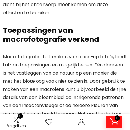
dicht bij het onderwerp moet komen om deze
effecten te bereiken.
Toepassingen van
macrofotografie verkend
Macrofotografie, het maken van close-up foto’s, biedt
tal van toepassingen en mogelijkheden. Eén daarvan
is het vastleggen van de natuur op een manier die
met het blote oog vaak niet te zien is. Door gebruik te
maken van een macrolens kunt u bijvoorbeeld de fijne
details van een bloemblad, de intrigerende patronen
van een insectenvleugel of de heldere kleuren van
een vogelveer in beeld brengen. Het geeft u de kans
0
0
om de wonderen van de natuur van dichtbij te
Vergelijken
bewonderen en te delen. Daarnaast is