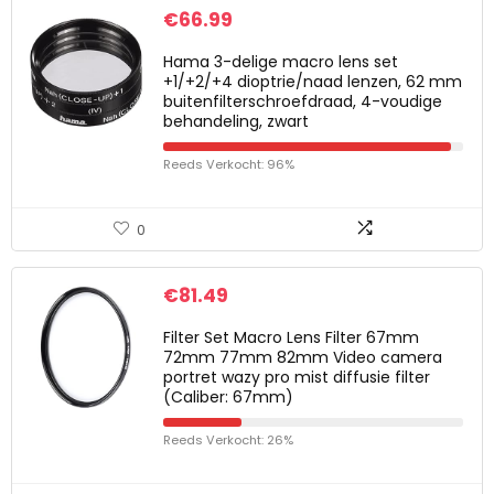
€
66.99
Hama 3-delige macro lens set
+1/+2/+4 dioptrie/naad lenzen, 62 mm
buitenfilterschroefdraad, 4-voudige
behandeling, zwart
Reeds Verkocht: 96%
0
€
81.49
Filter Set Macro Lens Filter 67mm
72mm 77mm 82mm Video camera
portret wazy pro mist diffusie filter
(Caliber: 67mm)
Reeds Verkocht: 26%