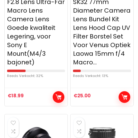
F2.8 Lens Ultra-Far
SK32 77mm
Macro Lens
Diameter Camera
Camera Lens
Lens Bundel Kit
Goede kwaliteit
Lens Hood Cap UV
Legering, voor
Filter Borstel Set
Sony E
Voor Venus Optiek
Mount(M4/3
Laowa 15mm f/4
bajonet)
Macro…
Reeds Verkocht: 32%
Reeds Verkocht: 13%
€
18.99
€
25.00