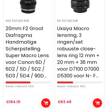
200 TOT 500 EUR
50 TOT 100 EUR
20mm F2 Groot
Uxsiya Macro
Diafragma
lensring, 3
Handmatige
ringen/set
Scherpstelling
robuuste close-
Super Macro Lens
lens ring 12 mm +
voor Canon 6D /
20 mm + 36 mm
6D2 / 5D / 5D2 /
voor D7100 D7000
5D3 / 5D4 / 90D…
D5300 voor N- F…
Reeds Verkocht: 55%
Reeds Verkocht: 35%
€
194.10
€
53.49