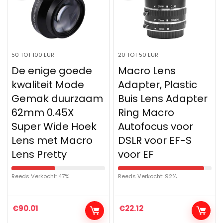
50 TOT 100 EUR
20 TOT 50 EUR
De enige goede
Macro Lens
kwaliteit Mode
Adapter, Plastic
Gemak duurzaam
Buis Lens Adapter
62mm 0.45X
Ring Macro
Super Wide Hoek
Autofocus voor
Lens met Macro
DSLR voor EF-S
Lens Pretty
voor EF
Reeds Verkocht: 47%
Reeds Verkocht: 92%
€
90.01
€
22.12