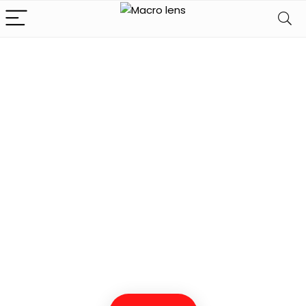
Koop de beste
macro lens
hier
We vinden elke dag de
beste deals