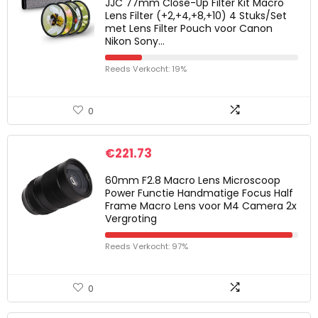
JJC 77mm Close-Up Filter Kit Macro
Lens Filter (+2,+4,+8,+10) 4 Stuks/Set
met Lens Filter Pouch voor Canon
Nikon Sony…
Reeds Verkocht: 19%
0
€
221.73
60mm F2.8 Macro Lens Microscoop
Power Functie Handmatige Focus Half
Frame Macro Lens voor M4 Camera 2x
Vergroting
Reeds Verkocht: 97%
0