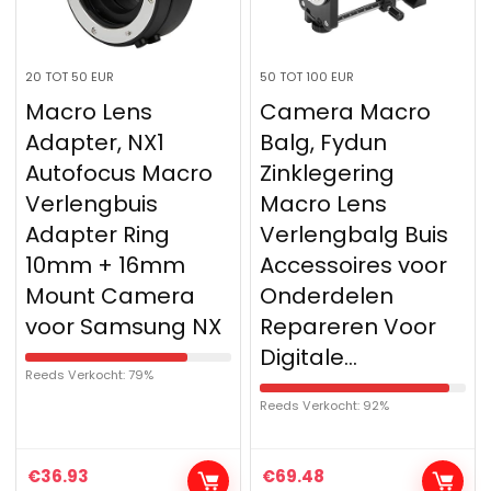
20 TOT 50 EUR
50 TOT 100 EUR
Macro Lens
Camera Macro
Adapter, NX1
Balg, Fydun
Autofocus Macro
Zinklegering
Verlengbuis
Macro Lens
Adapter Ring
Verlengbalg Buis
10mm + 16mm
Accessoires voor
Mount Camera
Onderdelen
voor Samsung NX
Repareren Voor
Digitale…
Reeds Verkocht: 79%
Reeds Verkocht: 92%
€
36.93
€
69.48