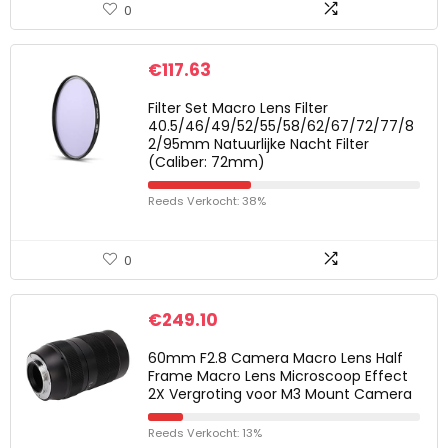
0
€
117.63
Filter Set Macro Lens Filter
40.5/46/49/52/55/58/62/67/72/77/8
2/95mm Natuurlijke Nacht Filter
(Caliber: 72mm)
Reeds Verkocht: 38%
0
€
249.10
60mm F2.8 Camera Macro Lens Half
Frame Macro Lens Microscoop Effect
2X Vergroting voor M3 Mount Camera
Reeds Verkocht: 13%