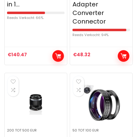
in 1…
Adapter
Converter
Reeds Verkocht: 66%
Connector
Reeds Verkocht: 94%
€
140.47
€
48.32
200 TOT 500 EUR
50 TOT 100 EUR