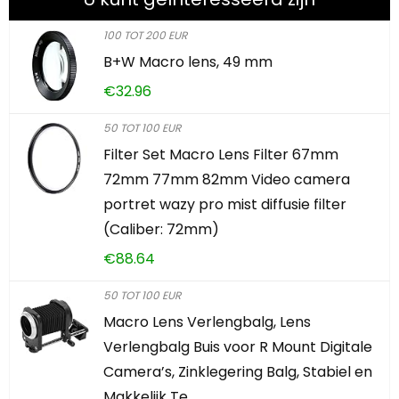
100 TOT 200 EUR
B+W Macro lens, 49 mm
€
32.96
50 TOT 100 EUR
Filter Set Macro Lens Filter 67mm
72mm 77mm 82mm Video camera
portret wazy pro mist diffusie filter
(Caliber: 72mm)
€
88.64
50 TOT 100 EUR
Macro Lens Verlengbalg, Lens
Verlengbalg Buis voor R Mount Digitale
Camera’s, Zinklegering Balg, Stabiel en
Makkelijk Te…