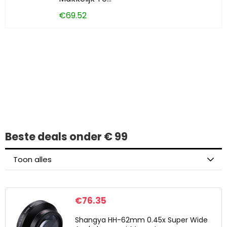
€
69.52
Iets interessants
gevonden?
Beste deals onder € 99
Toon alles
€
76.35
Shangya HH-62mm 0.45x Super Wide