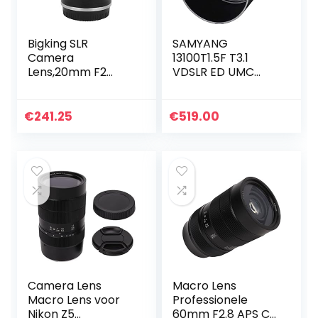
Bigking SLR
SAMYANG
Camera
13100T1.5F T3.1
Lens,20mm F2
VDSLR ED UMC
Aluminium Zwart
MACRO Lens voor
Handmatige
Fuji X Aansluiting
Focusing Grote
100 mm
€
241.25
€
519.00
Diafragma Super
Macro Lens voor
Nikon F Mount…
Camera Lens
Macro Lens
Macro Lens voor
Professionele
Nikon Z5
60mm F2.8 APS C