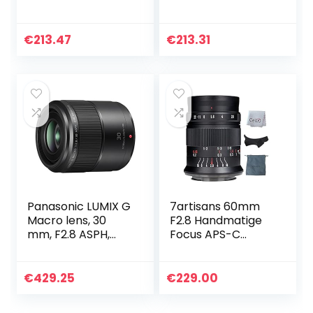
Professionele
Handmatige Focus
60mm F2.8 Macro
Macro Lens 2x
Camera Lens
Vergroting
€
213.47
€
213.31
Dubbele
Aluminium Camera
Vergroting
Lens voor E
Handmatige
Mount…
Focus…
Panasonic LUMIX G
7artisans 60mm
Macro lens, 30
F2.8 Handmatige
mm, F2.8 ASPH,
Focus APS-C
spiegelloze Micro
Prime Macro Lens
Four Thirds, Mega
voor Micro Vier
Optical I.S, H-
Derde Mount MFT
€
429.25
€
229.00
HS030 (USA zwart)
M4/3 Mount
Camera’s