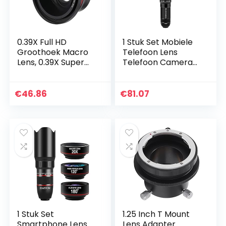
0.39X Full HD
1 Stuk Set Mobiele
Groothoek Macro
Telefoon Lens
Lens, 0.39X Super
Telefoon Camera
Groothoek Lens
Lens Kits
met 37mm
Groothoek Lens
Telefoon Clip voor
Macro Lens Clip Op
€
46.86
€
81.07
Camcorder, DSLR
Digitale Camera
Camera…
Anti Shake
1 Stuk Set
1.25 Inch T Mount
Smartphone Lens
Lens Adapter