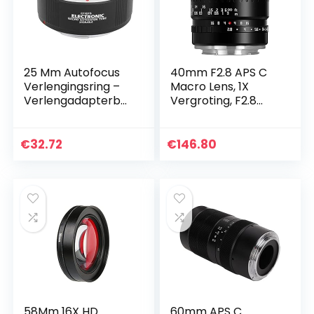
25 Mm Autofocus
40mm F2.8 APS C
Verlengingsring –
Macro Lens, 1X
Verlengadapterbui
Vergroting, F2.8
sringen – met 1/4
Groot Diafragma,
Inch Schroefgat –
APS C Macro Lens,
voor Canon EF/EF
Handmatige Focus
€
32.72
€
146.80
S…
voor Z Mount voor…
58Mm 16X HD
60mm APS C