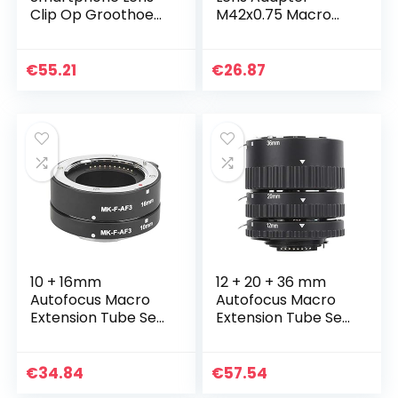
Clip Op Groothoek
M42x0.75 Macro
Lens Macro Lens
Lens Adapter –
Super Clear Night
Converter voor
Shots Voor Meeste
Nikon F Digitale SLR
€
55.21
€
26.87
Smartphone
Camera Mount
Naar 1.25…
10 + 16mm
12 + 20 + 36 mm
Autofocus Macro
Autofocus Macro
Extension Tube Set,
Extension Tube Set,
Close-up Macro
Close-up Macro
Lens Aansluiten
Lens Aansluiten
Adapterringen Set
Adapter Rings Set
€
34.84
€
57.54
voor Fuji X Mount
voor Nikon SLR…