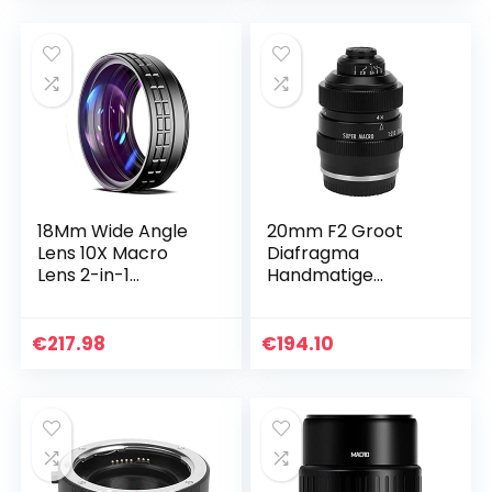
Series…
18Mm Wide Angle
20mm F2 Groot
Lens 10X Macro
Diafragma
Lens 2-in-1
Handmatige
Additional Lens
Scherpstelling
Using External
Super Macro Lens
Adapter Ring,Fit for
voor Canon 6D /
€
217.98
€
194.10
Sony ZV1 RX100M7
6D2 / 5D / 5D2 /
Cameras…
5D3 / 5D4 / 90D…