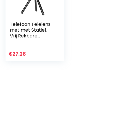
Telefoon Telelens
met met Statief,
Vrij Rekbare
Telescoop Zoom
Macro Lens met
Statief voor
€
27.28
Kamperen,
Handmatig…