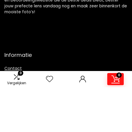
en beoordelingswebsite die de beste deals biedt, bestel
jouw prefecte lens vandaag nog en maak zeer binnenkort de
mooiste foto’s!
Informatie
Contact
0
0
Klantenservice
Vergelijken
Over ons
Overzicht
Onze webshops
Vacature
Blogs
Privacybeleid