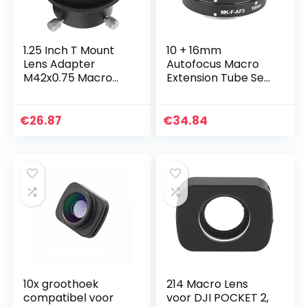
1.25 Inch T Mount
10 + 16mm
Lens Adapter
Autofocus Macro
M42x0.75 Macro
Extension Tube Set,
Lens Adapter –
Close-up Macro
Converter voor
Lens Aansluiten
Nikon F Digitale SLR
Adapterringen Set
€
26.87
€
34.84
Camera Mount
voor Fuji X Mount
Naar 1.25…
Series…
10x groothoek
214 Macro Lens
compatibel voor
voor DJI POCKET 2,