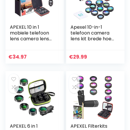
APEXEL 10 in 1
Apexel 10-in-1
mobiele telefoon
telefoon camera
lens camera lens
lens kit brede hoek
kit groothoek &
lens, macro lens,
macrolens +
fisheye lens,
telelens + fisheye
telephoto lens,
€
34.97
€
29.99
objectief +
caleidoscoop 3/6
caleidoscoop…
lens…
APEXEL 6 in 1
APEXEL Filterkits