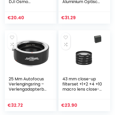
DJI Osmo
Aluminium Optisch
Pocket/Pocket 2,
Glas Draagbare
Fish Eye Lens
Macro Lens
Macro Lens voor
Camera
€
20.40
€
31.29
Vlog Shooting
Accessoires,
Handheld Gimbal…
Magnetische…
25 Mm Autofocus
43 mm close-up
Verlengingsring –
filterset +1+2 +4 +10
Verlengadapterbui
macro lens close-
sringen – met 1/4
up 43 mm
Inch Schroefgat –
voor Canon EF/EF
€
32.72
€
23.90
S…