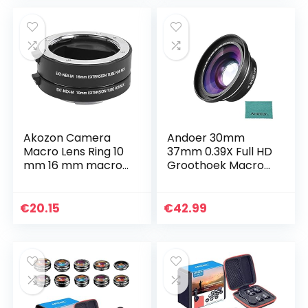
Akozon Camera
Andoer 30mm
Macro Lens Ring 10
37mm 0.39X Full HD
mm 16 mm macro
Groothoek Macro
autofocus close-up
Lens voor Ordro
adapterring voor
Andoer Digitale
Sony FE/E camera
Video Camera
€
20.15
€
42.99
zwart
Camcorder