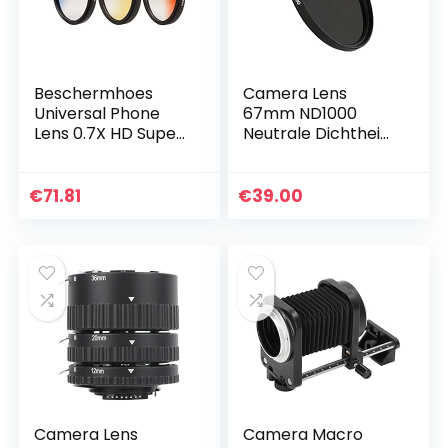
Beschermhoes
Camera Lens
Universal Phone
67mm ND1000
Lens 0.7X HD Super
Neutrale Dichtheid
Wide Angle +
10 Stop Fader ND
Macro Lens +
Filter Voor Pentax
55mm Lens Filter
smc FA 645 120mm
€
71.81
€
39.00
Kit (blauw + geel +
f/4 Macro Lens,
oranje…
Voor…
Camera Lens
Camera Macro