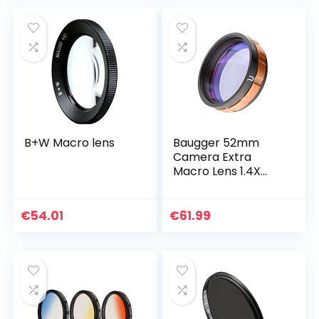
Metalen…
B+W Macro lens
Baugger 52mm
Camera Extra
Macro Lens 1.4X
Vergroting 30-
Layer Coating
Ultra-lage
€
54.01
€
61.99
Dispersie Glas
Luchtvaart
Aluminium…