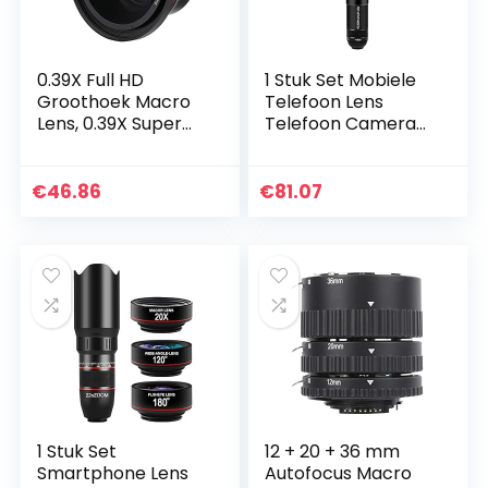
0.39X Full HD
1 Stuk Set Mobiele
Groothoek Macro
Telefoon Lens
Lens, 0.39X Super
Telefoon Camera
Groothoek Lens
Lens Kits
met 37mm
Groothoek Lens
Telefoon Clip voor
Macro Lens Clip Op
€
46.86
€
81.07
Camcorder, DSLR
Digitale Camera
Camera…
Anti Shake
1 Stuk Set
12 + 20 + 36 mm
Smartphone Lens
Autofocus Macro