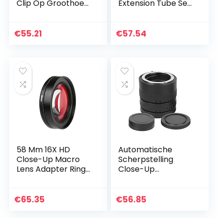
Clip Op Groothoek
Extension Tube Set,
Lens Macro Lens
Close-up Macro
Super Clear Night
Lens Aansluiten
Shots Voor Meeste
Adapter Rings Set
€
55.21
€
57.54
Smartphone
voor Nikon SLR…
58 Mm 16X HD
Automatische
Close-Up Macro
Scherpstelling
Lens Adapter Ring
Close-Up
Camera Lens Rood
Fotografie
Filter, Fit for Gopro
Elektronische
HERO 4 3 + Hero4
Macro Lens
€
65.35
€
56.85
Sessie Zwart…
Adapter Ring voor
Nikon, Plastic Body