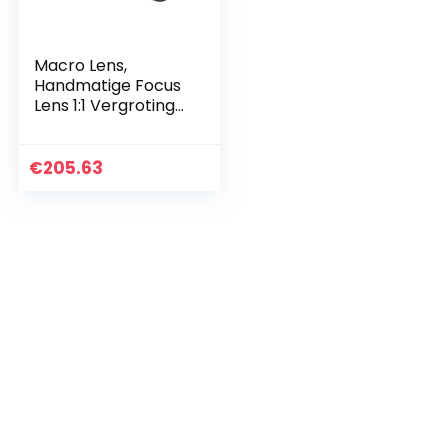
Macro Lens,
Handmatige Focus
Lens 1:1 Vergroting
Onderdruk
Aberratie Dispersie
Reductie voor M
€
205.63
Mount Camera