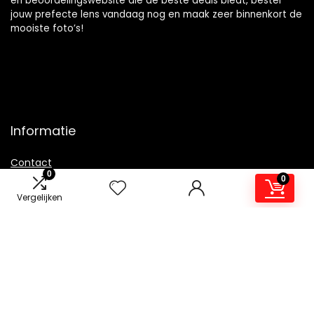
en beoordelingswebsite die de beste deals biedt, bestel
jouw prefecte lens vandaag nog en maak zeer binnenkort de
mooiste foto’s!
Informatie
Contact
0
0
Klantenservice
Vergelijken
Over ons
Overzicht
Onze webshops
Vacature
Blogs
Privacybeleid