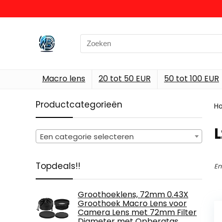
Search
for:
Macro lens
20 tot 50 EUR
50 tot 100 EUR
Productcategorieën
H
‎
Een categorie selecteren
Topdeals!!
En
Groothoeklens, 72mm 0.43X
Groothoek Macro Lens voor
Camera Lens met 72mm Filter
Diameter met Opbergtas