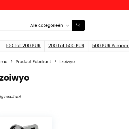
Alle categorieën
100 tot 200 EUR
200 tot 500 EUR
500 EUR & meer
ome
Product Fabrikant
‎Lzoiwyo
Lzoiwyo
ig resultaat