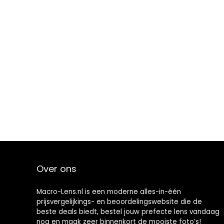
Over ons
Macro-Lens.nl is een moderne alles-in-één
prijsvergelijkings- en beoordelingswebsite die de
beste deals biedt, bestel jouw prefecte lens vandaag
nog en maak zeer binnenkort de mooiste foto’s!