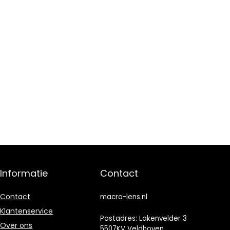
Informatie
Contact
Contact
macro-lens.nl
Klantenservice
Postadres: Lakenvelder 3
Over ons
5507KV Veldhoven