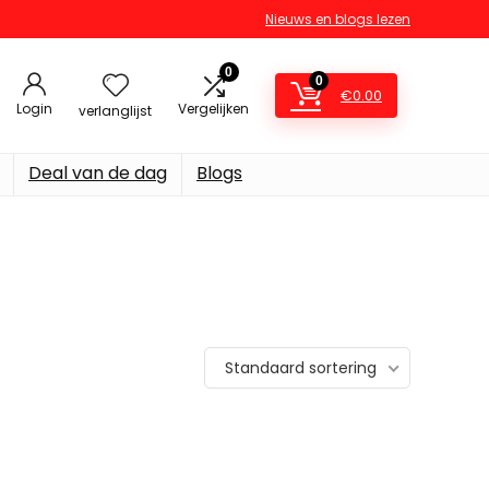
Nieuws en blogs lezen
0
0
€
0.00
Login
Vergelijken
verlanglijst
Deal van de dag
Blogs
Standaard sortering