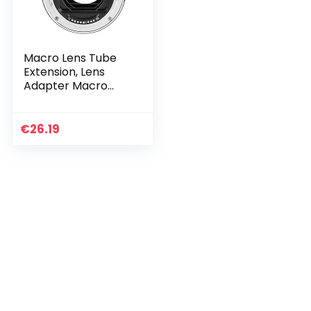
Macro Lens Tube
Extension, Lens
Adapter Macro
Extension Tube Set
Snel Duurzaam
13mm 21mm en
€
26.19
31mm voor DSLR
Mount