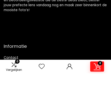
en beoordelingswebsite die de beste deals biedt, bestel
jouw prefecte lens vandaag nog en maak zeer binnenkort de
mooiste foto’s!
Informatie
Contact
0
0
Klantenservice
Vergelijken
Over ons
Overzicht
Onze webshops
Vacature
Blogs
Privacybeleid