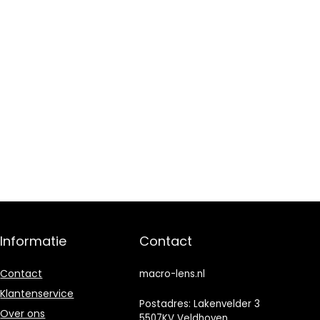
Informatie
Contact
Contact
macro-lens.nl
Klantenservice
Postadres: Lakenvelder 3
Over ons
5507KV Veldhoven