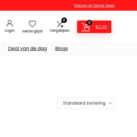
Nieuws en blogs lezen
0
0
€
0.00
Login
Vergelijken
verlanglijst
Deal van de dag
Blogs
Standaard sortering