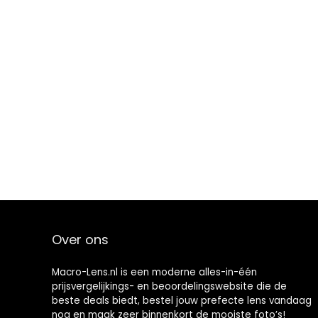
Over ons
Macro-Lens.nl is een moderne alles-in-één
prijsvergelijkings- en beoordelingswebsite die de
beste deals biedt, bestel jouw prefecte lens vandaag
nog en maak zeer binnenkort de mooiste foto’s!