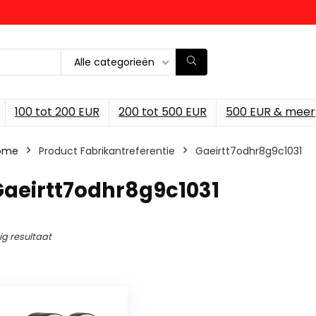
Alle categorieën
100 tot 200 EUR
200 tot 500 EUR
500 EUR & meer
ome
Product Fabrikantreferentie
‎Gaeirtt7odhr8g9c1031
Gaeirtt7odhr8g9c1031
ig resultaat