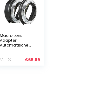
Macro Lens
Adapter,
Automatische
Scherpstelling
Adapter EXIF ​​
Informatie
€
65.89
Transmissie
Vergulde Metalen
Contacten
12mm…