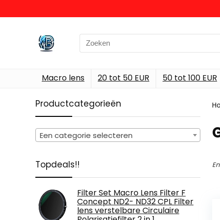
Search
for:
Macro lens
20 tot 50 EUR
50 tot 100 EUR
Productcategorieën
H
‎
Een categorie selecteren
Topdeals!!
En
Filter Set Macro Lens Filter F
Concept ND2- ND32 CPL Filter
lens verstelbare Circulaire
Polarisatiefilter 2 in 1…