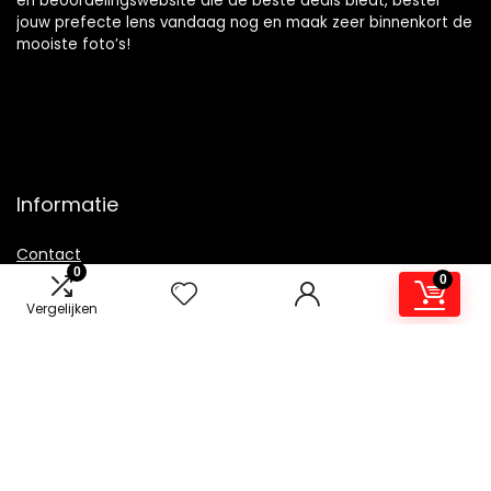
en beoordelingswebsite die de beste deals biedt, bestel
jouw prefecte lens vandaag nog en maak zeer binnenkort de
mooiste foto’s!
Informatie
Contact
0
0
Klantenservice
Vergelijken
Over ons
Overzicht
Onze webshops
Vacature
Blogs
Privacybeleid