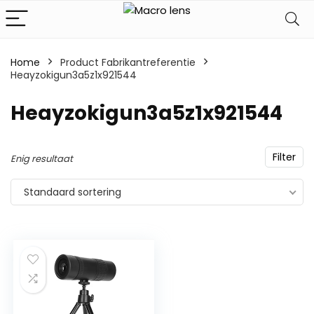
Home
Product Fabrikantreferentie
Heayzokigun3a5z1x921544
‎Heayzokigun3a5z1x921544
Filter
Enig resultaat
Standaard sortering