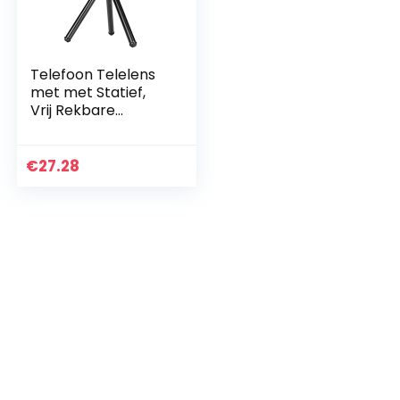
Telefoon Telelens
met met Statief,
Vrij Rekbare
Telescoop Zoom
Macro Lens met
Statief voor
€
27.28
Kamperen,
Handmatig…