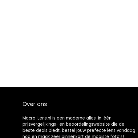
Over ons
Macro-Lens.nl is een moderne alles-in-één
prijsvergelijkings- en beoordelingswebsite die de
beste deals biedt, bestel jouw prefecte lens vandaag
nog en maak zeer binnenkort de mooiste foto’s!