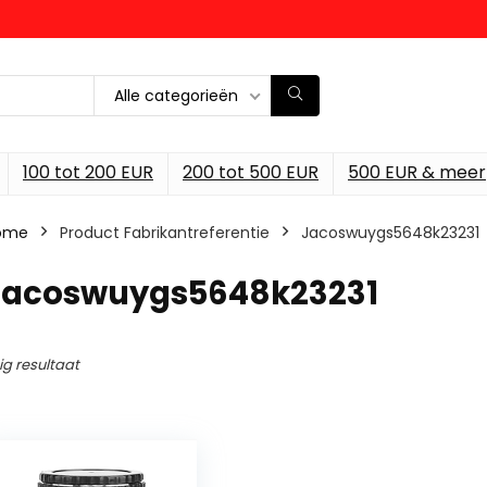
Alle categorieën
100 tot 200 EUR
200 tot 500 EUR
500 EUR & meer
ome
Product Fabrikantreferentie
‎Jacoswuygs5648k23231
‎Jacoswuygs5648k23231
ig resultaat