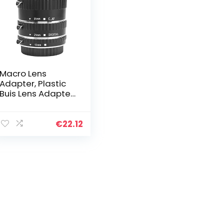
Macro Lens
Adapter, Plastic
Buis Lens Adapter
Ring Macro
Autofocus voor
DSLR voor EF-S
€
22.12
voor EF