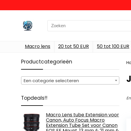
Search
for:
Macro lens
20 tot 50 EUR
50 tot 100 EUR
Productcategorieën
H
Een categorie selecteren
Topdeals!!
En
Macro Lens tube Extension voor
Canon, Auto Focus Macro
Extension Tube Set voor Canon
EOS EF Mount, 13 mm & 21 mm &