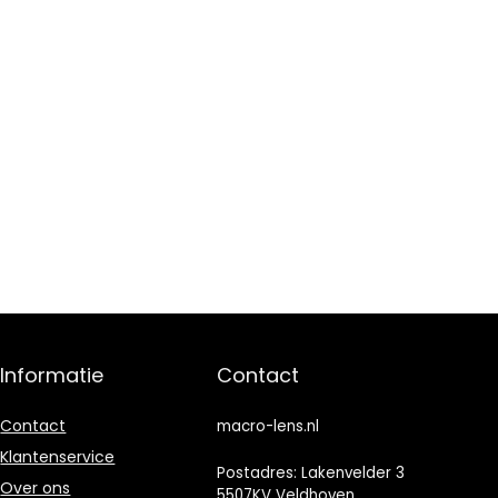
Informatie
Contact
Contact
macro-lens.nl
Klantenservice
Postadres: Lakenvelder 3
Over ons
5507KV Veldhoven