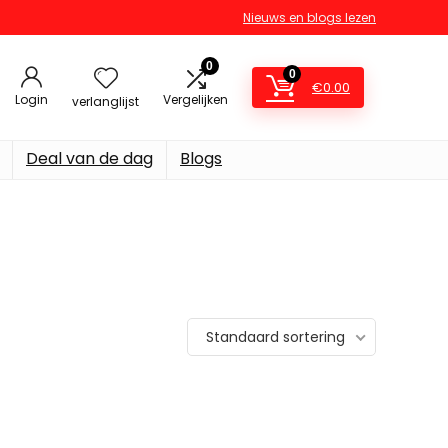
Nieuws en blogs lezen
0
0
€
0.00
Login
Vergelijken
verlanglijst
Deal van de dag
Blogs
Standaard sortering