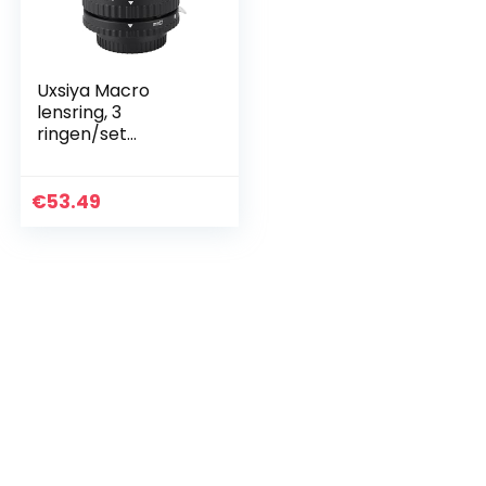
Uxsiya Macro
lensring, 3
ringen/set
robuuste close-
lens ring 12 mm +
20 mm + 36 mm
€
53.49
voor D7100 D7000
D5300 voor N- F…