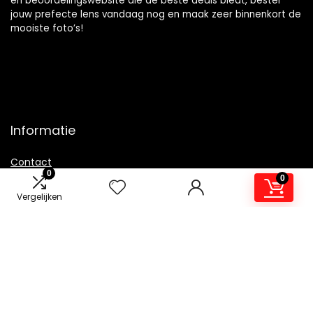
en beoordelingswebsite die de beste deals biedt, bestel
jouw prefecte lens vandaag nog en maak zeer binnenkort de
mooiste foto’s!
Informatie
Contact
0
0
Klantenservice
Vergelijken
Over ons
Overzicht
Onze webshops
Vacature
Blogs
Privacybeleid