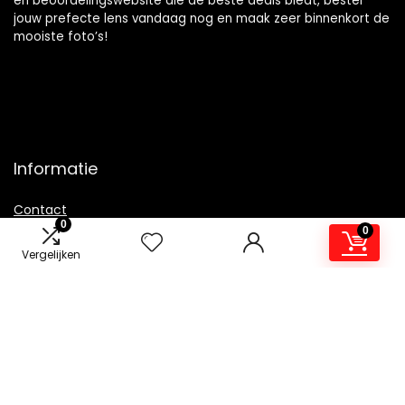
en beoordelingswebsite die de beste deals biedt, bestel
jouw prefecte lens vandaag nog en maak zeer binnenkort de
mooiste foto’s!
Informatie
Contact
0
0
Klantenservice
Vergelijken
Over ons
Overzicht
Onze webshops
Vacature
Blogs
Privacybeleid