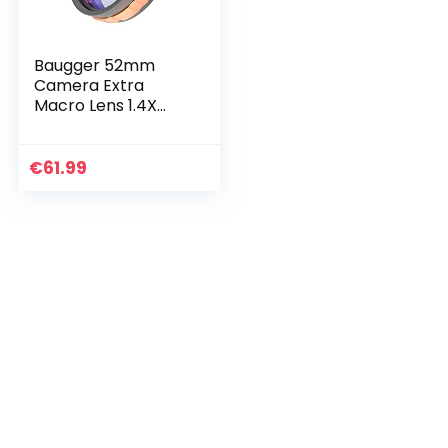
Baugger 52mm
Camera Extra
Macro Lens 1.4X
Vergroting 30-
Layer Coating
m
Ultra-lage
€
61.99
Dispersie Glas
Luchtvaart
Aluminium…