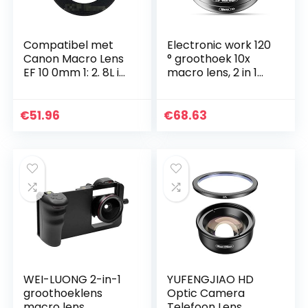
Compatibel met
Electronic work 120
Canon Macro Lens
° groothoek 10x
EF 10 0mm 1: 2. 8L is
macro lens, 2 in 1
USM Voorklepring
cameralens, voor
compatibel met
mobiele telefoon
Canon EF 100 mm
tablet fotografie
€
51.96
€
68.63
F/2.8L is USM…
Perforated…
WEI-LUONG 2-in-1
YUFENGJIAO HD
groothoeklens
Optic Camera
macro lens
Telefoon Lens