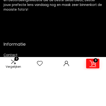
en beoordelingswebsite die de beste deals biedt, bestel
jouw prefecte lens vandaag nog en maak zeer binnenkort de
mooiste foto’s!
Informatie
Contact
0
0
Klantenservice
Vergelijken
Over ons
Overzicht
Onze webshops
Vacature
Blogs
Privacybeleid