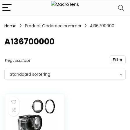
Home
Product Onderdeelnummer
‎A136700000
‎A136700000
Filter
Enig resultaat
Standaard sortering
7/82/95/105