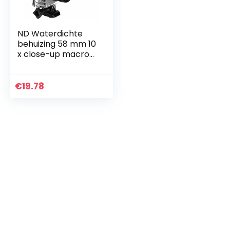
ND Waterdichte
behuizing 58 mm 10
x close-up macro
lens filter voor
Gopro Hero 5
€
19.78