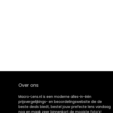
Over ons
Macro-Lens.nl is een moderne alles-in-één
prijsvergelijkings- en beoordelingswebsite die de
beste deals biedt, bestel jouw prefecte lens vandaag
nog en maak zeer binnenkort de mooiste foto’s!