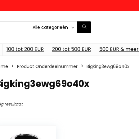
Alle categorieën
100 tot 200 EUR
200 tot 500 EUR
500 EUR & meer
ome
Product Onderdeelnummer
‎Bigking3ewg69o40x
‎Bigking3ewg69o40x
ig resultaat