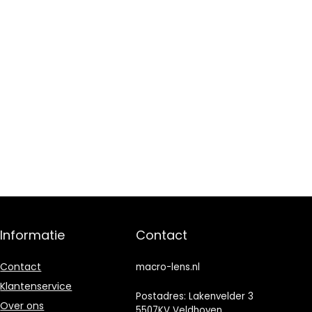
Informatie
Contact
Contact
macro-lens.nl
Klantenservice
Postadres: Lakenvelder 3
Over ons
5507KV Veldhoven