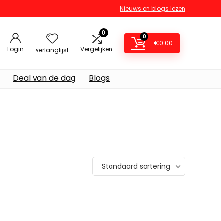
Nieuws en blogs lezen
0
0
€
0.00
Login
Vergelijken
verlanglijst
Deal van de dag
Blogs
Standaard sortering