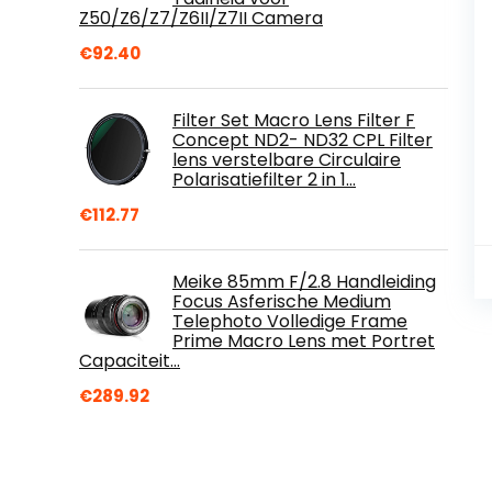
Z50/Z6/Z7/Z6II/Z7II Camera
€
92.40
Filter Set Macro Lens Filter F
Concept ND2- ND32 CPL Filter
lens verstelbare Circulaire
Polarisatiefilter 2 in 1…
€
112.77
Meike 85mm F/2.8 Handleiding
Focus Asferische Medium
Telephoto Volledige Frame
Prime Macro Lens met Portret
Capaciteit…
€
289.92