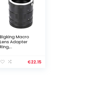
Bigking Macro
Lens Adapter
Ring,
Professionele
Metalen Zwarte
Macro Fotografie
€
22.15
Extension Adapter
Tube Close-Up
Lens Ring…