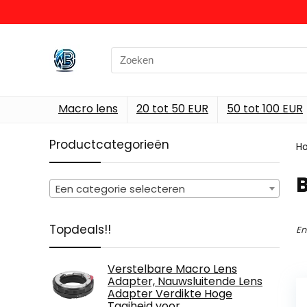
Search
for:
Macro lens
20 tot 50 EUR
50 tot 100 EUR
Productcategorieën
H
Een categorie selecteren
Topdeals!!
En
Verstelbare Macro Lens
Adapter, Nauwsluitende Lens
Adapter Verdikte Hoge
Taaiheid voor