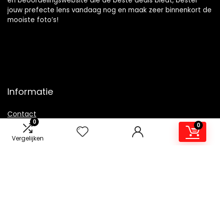
en beoordelingswebsite die de beste deals biedt, bestel
jouw prefecte lens vandaag nog en maak zeer binnenkort de
mooiste foto’s!
Informatie
Contact
0
0
Klantenservice
Vergelijken
Over ons
Overzicht
Onze webshops
Vacature
Blogs
Privacybeleid