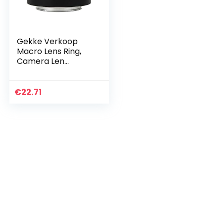
Gekke Verkoop
Macro Lens Ring,
Camera Len
Camera Mount
Macro Len E Mount
Len Autofocus
€
22.71
Macro Verlengbuis,
voor SonyE…