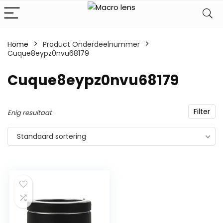
Home
Product Onderdeelnummer
Cuque8eypz0nvu68179
‎Cuque8eypz0nvu68179
Filter
Enig resultaat
Standaard sortering