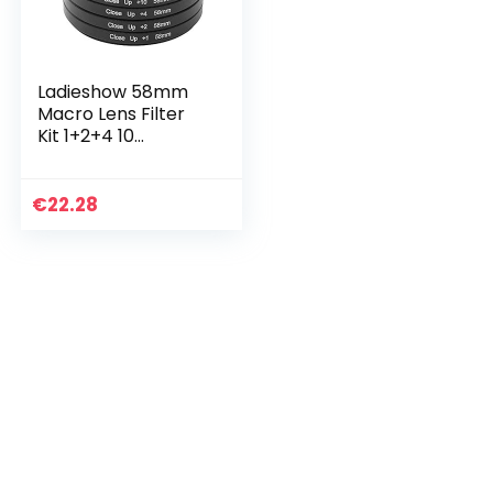
Ladieshow 58mm
Macro Lens Filter
Kit 1+2+4 10
Optische Glas
Macro Close Up
Lens Filter Kit voor
€
22.28
Canon/Nikon/Sony
Camera…