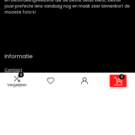
en beoordelingswebsite die de beste deals biedt, bestel
jouw prefecte lens vandaag nog en maak zeer binnenkort de
mooiste foto’s!
Informatie
Contact
0
0
Klantenservice
Vergelijken
Over ons
Overzicht
Onze webshops
Vacature
Blogs
Privacybeleid