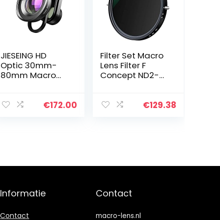
JIESEING HD
Filter Set Macro
Optic 30mm-
Lens Filter F
80mm Macro
Concept ND2-
Lens Telefoon
ND32 CPL Filter
Camera Lens
lens verstelbare
Super Macro
Circulaire
€
172.00
€
129.38
Lentes voor
Polarisatiefilter
smartphones
2 in 1…
Informatie
Contact
Contact
macro-lens.nl