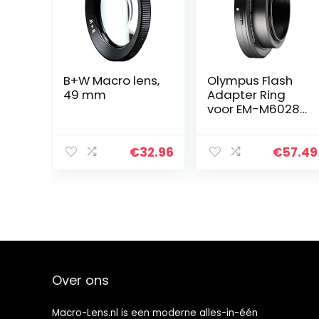
B+W Macro lens,
Olympus Flash
49 mm
Adapter Ring
voor EM-M6028
Macro Lens met
RF-11 of TF-22
€
32.96
€
57.49
Over ons
Macro-Lens.nl is een moderne alles-in-één