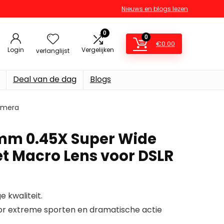
Nieuws en blogs lezen
0
0
€
0.00
Login
Vergelijken
verlanglijst
Deal van de dag
Blogs
amera
mm 0.45X Super Wide
t Macro Lens voor DSLR
 kwaliteit.
oor extreme sporten en dramatische actie