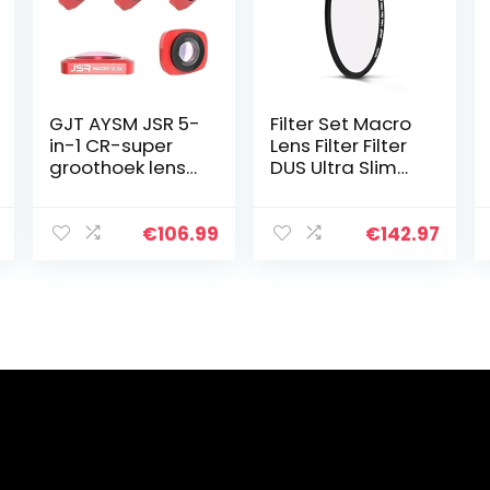
GJT AYSM JSR 5-
Filter Set Macro
in-1 CR-super
Lens Filter Filter
groothoek lens
DUS Ultra Slim
12,5X Macro Lens
Multi Coating
+ CPL Lens + ster
Lens Filters 37
+ ND16 Lens Filter
39mm 40.5
€
106.99
€
142.97
Set for DJI
43mm 46 49 52
OSMO…
55 58mm 62
67mm…