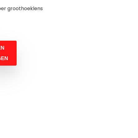
uper groothoeklens
EN
GEN