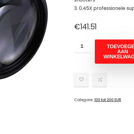
3. 0.45X professionele s
€
141.51
TOEVOEG
AAN
WINKELWA
Categorie:
100 tot 200 EUR