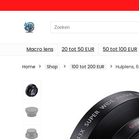
Search
for:
Macro lens
20 tot 50 EUR
50 tot 100 EUR
Home
Shop
100 tot 200 EUR
Hulplens,