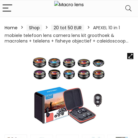
Home
Shop
20 tot 50 EUR
APEXEL 10 in 1
mobiele telefoon lens camera lens kit groothoek &
macrolens + telelens + fisheye objectief + caleidoscoop…