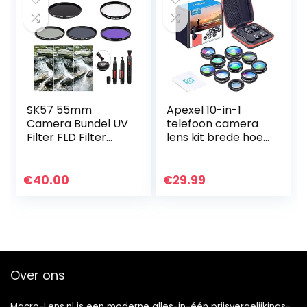
SK57 55mm
Apexel 10-in-1
Camera Bundel UV
telefoon camera
Filter FLD Filter
lens kit brede hoek
ND2 ND4 ND8
lens, macro lens,
Neutrale Dichtheid
fisheye lens,
Borstel Voor Sony
telephoto lens,
€
40.00
€
29.99
100mm f/2.8
caleidoscoop 3/6
Macro Lens…
lens…
Over ons
Macro-Lens.nl is een moderne alles-in-één prijsvergelijkings-