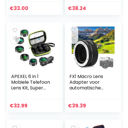
Macro Lens Ring
groothoek, 20 x
Verlengbuis voor
macro lens/statief
€
33.00
€
38.24
Fuji X Mount Hele
en…
Serie
APEXEL 6 in 1
FX1 Macro Lens
Mobiele Telefoon
Adapter voor
Lens Kit, Super
automatische
205° Fisheye Lens
belichting, voor FX
+ 140° Groothoek
Mount Camera
Lens + 25x Macro
€
32.99
€
39.39
Lens + Sterfilter…