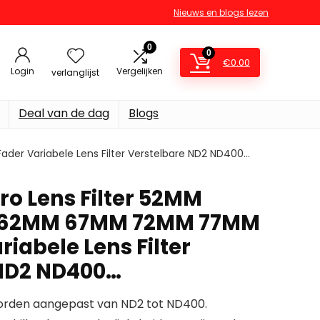
Nieuws en blogs lezen
0
0
€
0.00
Login
Vergelijken
verlanglijst
Deal van de dag
Blogs
er Variabele Lens Filter Verstelbare ND2 ND400…
cro Lens Filter 52MM
62MM 67MM 72MM 77MM
riabele Lens Filter
 ND2 ND400…
worden aangepast van ND2 tot ND400.