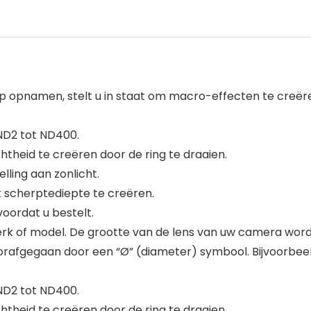
e-up opnamen, stelt u in staat om macro-effecten te cre
ND2 tot ND400.
htheid te creëren door de ring te draaien.
elling aan zonlicht.
 scherptediepte te creëren.
oordat u bestelt.
k of model. De grootte van de lens van uw camera word
oorafgegaan door een “Ø” (diameter) symbool. Bijvoorb
ND2 tot ND400.
htheid te creëren door de ring te draaien.