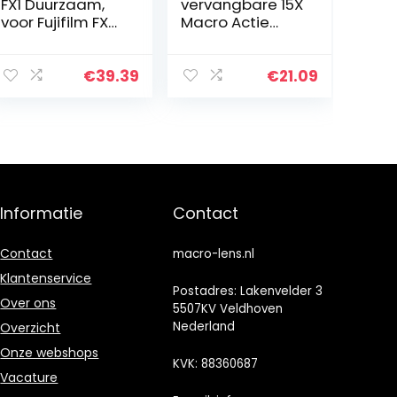
FX1 Duurzaam,
vervangbare 15X
voor Fujifilm FX
Macro Actie
Mount Camera
Camera Close-
up Filter Optisch
Glas Extra
€
39.39
€
21.09
Lenzen
Accessoires
voor GoPro Hero
9…
Informatie
Contact
Contact
macro-lens.nl
Klantenservice
Postadres: Lakenvelder 3
Over ons
5507KV Veldhoven
Nederland
Overzicht
Onze webshops
KVK: 88360687
Vacature