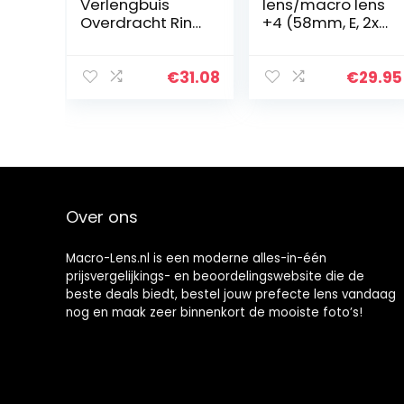
Verlengbuis
lens/macro lens
Overdracht Ring,
+4 (58mm, E, 2x
Autofocus Lens
gecoat,
Verlengbuis,
professioneel)
Mount Lens
€
31.08
€
29.95
Adapter Ring
Brandpuntsafst
and 10mm +
16mm…
Over ons
Macro-Lens.nl is een moderne alles-in-één
prijsvergelijkings- en beoordelingswebsite die de
beste deals biedt, bestel jouw prefecte lens vandaag
nog en maak zeer binnenkort de mooiste foto’s!