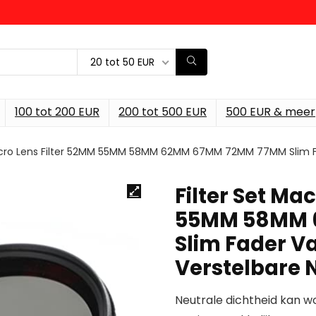
20 tot 50 EUR
100 tot 200 EUR
200 tot 500 EUR
500 EUR & meer
Macro Lens Filter 52MM 55MM 58MM 62MM 67MM 72MM 77MM Slim Fad
Filter Set Ma
55MM 58MM 
Slim Fader Va
Verstelbare
Neutrale dichtheid kan 