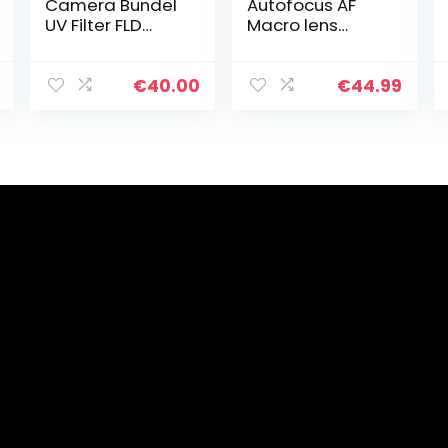
Camera Bundel
Autofocus AF
UV Filter FLD
Macro lens
Filter ND2 ND4
Extension Tube
ND8 Neutrale
Ring Adapter
Dichtheid
voor Canon
€
40.00
€
44.99
Borstel Voor
EF/EF-S lens
Sony 100mm
naar 7D 6D Mark
f/2.8 Macro
II 5D Mark IV…
Lens…