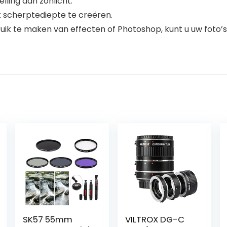
elling aan zonlicht.
 scherptediepte te creëren.
ebruik te maken van effecten of Photoshop, kunt u uw fot
SK57 55mm
VILTROX DG-C