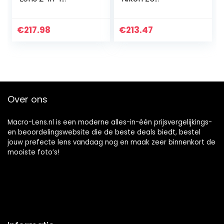
Additional Lens
Professionele
Using External
60mm F2.8 Macro
Adapter Ring,Fit
Camera Lens
€
217.98
€
213.47
for Sony ZV1
Dubbele
RX100M7
Vergroting
Cameras…
Handmatige
Focus…
Over ons
Macro-Lens.nl is een moderne alles-in-één prijsvergelijkings-
en beoordelingswebsite die de beste deals biedt, bestel
jouw prefecte lens vandaag nog en maak zeer binnenkort de
mooiste foto’s!