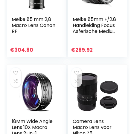
Meike 85 mm 2,8
Meike 85mm F/2.8
Macro Lens Canon
Handleiding Focus
RF
Asferische Medium
Telephoto
Volledige Frame
Prime Macro Lens
€
304.80
€
289.92
met Portret
Capaciteit…
18Mm Wide Angle
Camera Lens
Lens 10X Macro
Macro Lens voor
Lens 2-in-1
Nikon Z5