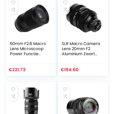
60mm F2.8 Macro
SLR Macro Camera
Lens Microscoop
Lens 20mm F2
Power Functie
Aluminium Zwart
Handmatige Focus
Groot Diafragma
Half Frame Macro
Handmatige
Lens voor M4
Scherpstelling
€
221.73
€
194.60
Camera 2x
Super Macro Lens
Vergroting
voor Canon EF…