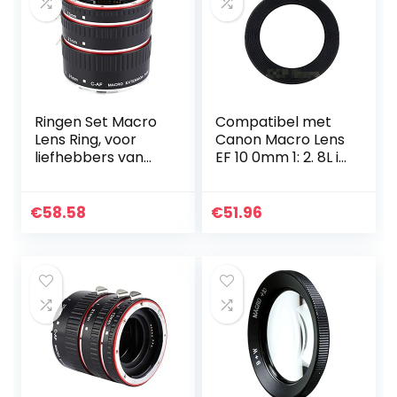
Ringen Set Macro
Compatibel met
Lens Ring, voor
Canon Macro Lens
liefhebbers van
EF 10 0mm 1: 2. 8L is
fotografie
USM Voorklepring
compatibel met
Canon EF 100 mm
€
58.58
€
51.96
F/2.8L is USM…