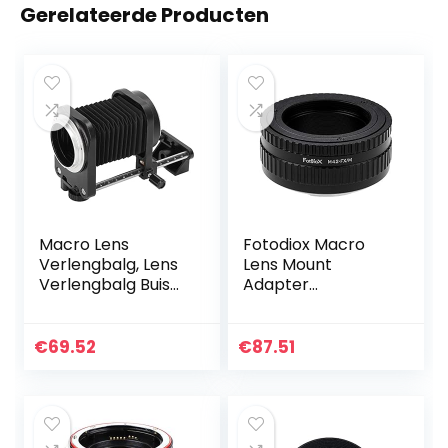
Gerelateerde Producten
Macro Lens
Fotodiox Macro
Verlengbalg, Lens
Lens Mount
Verlengbalg Buis
Adapter
voor R Mount
Compatibel met
Digitale Camera’s,
M42 Type 2 en
Zinklegering Balg,
Select Type 1
€
69.52
€
87.51
Stabiel en
Lenses op Fujifilm
Makkelijk Te…
X-Mount Camera’s