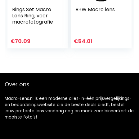
Rings Set Macro
B+W Macro lens
Lens Ring, voor
macrofotografie
€
70.09
€
54.01
Over ons
Macro-Lens.nl is een moderne alles-in-één prijsvergelijkings-
en beoordelingswebsite die de beste deals biedt, bestel
jouw prefecte lens vandaag nog en maak zeer binnenkort de
mooiste foto’s!