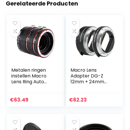
Gerelateerde Producten
Metalen ringen
Macro Lens
instellen Macro
Adapter DG-Z
Lens Ring Auto
12mm + 24mm
Focusing, voor
Metaal Zwart
macrofotografie
Macro
Automatische
€
63.49
€
62.23
Scherpstelling
Macro Adapter
Ring voor Nikon Z
Mount…