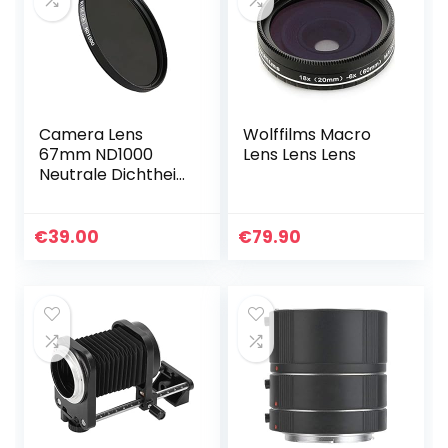
Camera Lens
Wolffilms Macro
67mm ND1000
Lens Lens Lens
Neutrale Dichtheid
10 Stop Fader ND
Filter Voor Pentax
smc FA 645
€
39.00
€
79.90
120mm f/4 Macro
Lens, Voor…