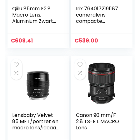
Qiilu 85mm F2.8
Irix 7640172191187
Macro Lens,
cameralens
Aluminium Zwart
compacte
1X-5X Grote
camera macro
Diafragma
lens zwart –
Handleiding
cameralens
€
609.41
€
539.00
Focusing Super
(compacte
Macro Vaste Lens
camera, 12/9,
voor Canon…
macro lens, 0,345
m…
Lensbaby Velvet
Canon 90 mm/F
85 MFT/portret en
2.8 TS-E L MACRO
macro lens/ideaal
Lens
voor