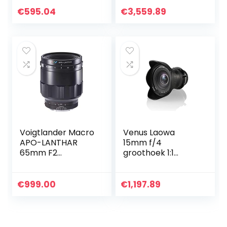
fluweelachtige
bokeh-effecten
€
595.04
€
3,559.89
en creatieve
onscherpte…
Voigtlander Macro
Venus Laowa
APO-LANTHAR
15mm f/4
65mm F2
groothoek 1:1
Asferische Macro
Macro Lens met
Lens voor Sony E
verschuiving voor
Mount Camera
Canon EF Mount
€
999.00
€
1,197.89