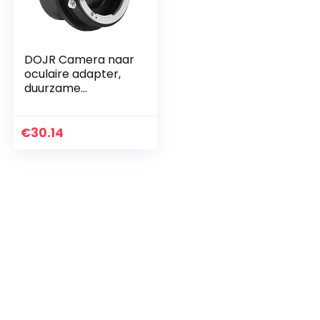
DOJR Camera naar
oculaire adapter,
duurzame
anodische oxidatie
macro lens
adapter
€
30.14
handmatige focus
voor camera