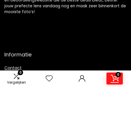
en beoordelingswebsite die de beste deals biedt, bestel
jouw prefecte lens vandaag nog en maak zeer binnenkort de
mooiste foto’s!
Informatie
Contact
0
0
Klantenservice
Vergelijken
Over ons
Overzicht
Onze webshops
Vacature
Blogs
Privacybeleid