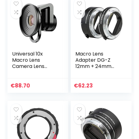
Universal 10x
Macro Lens
Macro Lens
Adapter DG-Z
Camera Lens
12mm + 24mm
Capacitors for
Metaal Zwart
Mobile Phone
Macro
Tablet
Automatische
€
88.70
€
62.23
Scherpstelling
Macro Adapter
Ring voor Nikon Z
Mount…