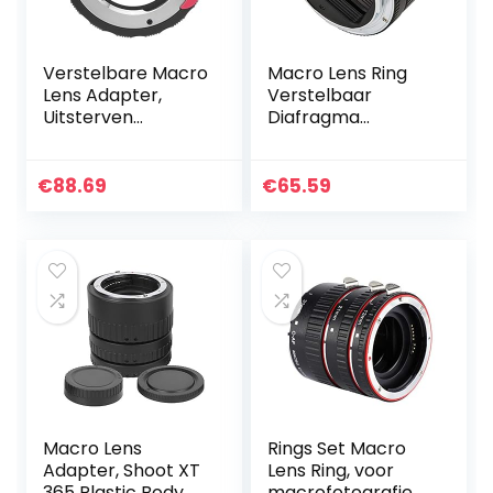
Verstelbare Macro
Macro Lens Ring
Lens Adapter,
Verstelbaar
Uitsterven
Diafragma
Behandeling Lens
Lichtgewicht
Adapter voor
Macro Verlengbuis
Z50/Z6/Z7/Z6II/Z7I
Camera Lens
€
88.69
€
65.59
I Camera
Adapter Ring, voor
Nikon Z Mount
Camera…
Macro Lens
Rings Set Macro
Adapter, Shoot XT
Lens Ring, voor
365 Plastic Body
macrofotografie