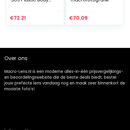
Metalen Interface
Automatische
Scherpstelling
€
72.21
€
70.09
Close Up
Fotografie…
Over ons
Macro-Lens.nl is een moderne alles-in-één prijsvergelijkings-
en beoordelingswebsite die de beste deals biedt, bestel
jouw prefecte lens vandaag nog en maak zeer binnenkort de
mooiste foto’s!