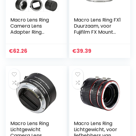
Macro Lens Ring
Macro Lens Ring FX1
Camera Lens
Duurzaam, voor
Adapter Ring
Fujifilm FX Mount
Macro Verlengbuis
Camera
Verstelbare
Diafragma, voor
€
62.26
€
39.39
Nikon Z Mount
Camera
Macro Lens Ring
Macro Lens Ring
Lichtgewicht
Lichtgewicht, voor
Camera Lens
liefhebbers van