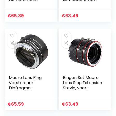
Adapter Ring 12mm
fotografie
+ 24mm
Verstelbare
€
65.89
€
63.49
Diafragma Macro
Verlengbuis, voor
Nikon Z…
Macro Lens Ring
Ringen Set Macro
Verstelbaar
Lens Ring Extension
Diafragma
Stevig, voor
Lichtgewicht Macro
liefhebbers van
Verlengbuis
fotografie
Camera Lens
€
65.59
€
63.49
Adapter Ring, voor
Nikon Z Mount