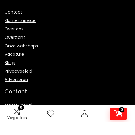
Contact
Klantenservice
Over ons
Overzicht
Onze webshops
Vacature
Blogs
Privacybeleid
Adverteren
Contact
macro-lens.nl
0
0
Postadres: Lakenvelder 3 5507KV Veldhoven Nederland
Vergelijken
KVK: 88360687