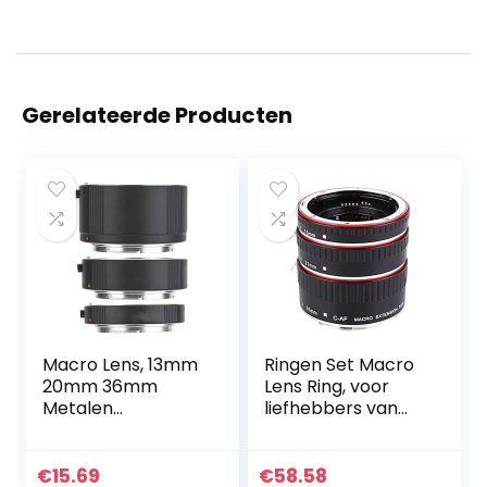
Gerelateerde Producten
Macro Lens, 13mm
Ringen Set Macro
20mm 36mm
Lens Ring, voor
Metalen
liefhebbers van
Verstelbare
fotografie
Vergroting Past
Strak Zwart
€
15.69
€
58.58