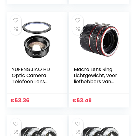
Autofocus Macro
Adapter Lens voor
EF Camera
YUFENGJIAO HD
Macro Lens Ring
Optic Camera
Lichtgewicht, voor
Telefoon Lens
liefhebbers van
100mm Macro
fotografie
Lens Super Macro-
lenzen Fit for
€
53.36
€
63.49
iPhonex XS MAX
SAMSUNG S9 Alle…