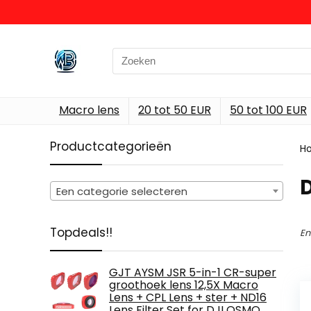
Search
for:
Macro lens
20 tot 50 EUR
50 tot 100 EUR
Productcategorieën
H
Een categorie selecteren
Topdeals!!
En
GJT AYSM JSR 5-in-1 CR-super
groothoek lens 12,5X Macro
Lens + CPL Lens + ster + ND16
Lens Filter Set for DJI OSMO…