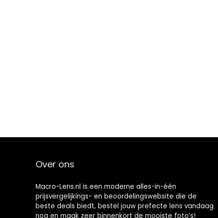
Over ons
Macro-Lens.nl is een moderne alles-in-één
prijsvergelijkings- en beoordelingswebsite die de
beste deals biedt, bestel jouw prefecte lens vandaag
nog en maak zeer binnenkort de mooiste foto’s!