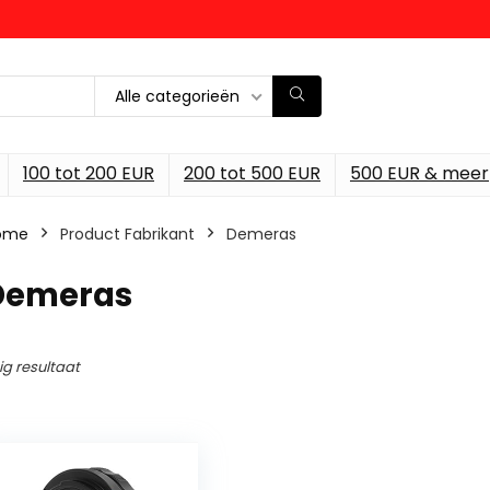
Alle categorieën
100 tot 200 EUR
200 tot 500 EUR
500 EUR & meer
ome
Product Fabrikant
‎Demeras
‎Demeras
ig resultaat