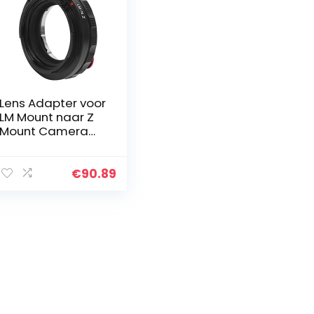
Lens Adapter voor
LM Mount naar Z
Mount Camera
Body Verstelbare
Macro Lens
Adapter
€
90.89
Compatibel met
Z50 / Z6 / Z7 /
Z6II…