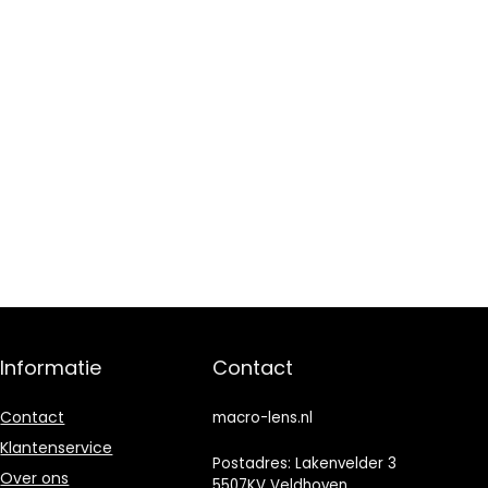
Informatie
Contact
Contact
macro-lens.nl
Klantenservice
Postadres: Lakenvelder 3
Over ons
5507KV Veldhoven