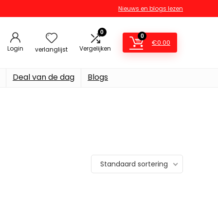
Nieuws en blogs lezen
0
0
€
0.00
Login
Vergelijken
verlanglijst
Deal van de dag
Blogs
Standaard sortering