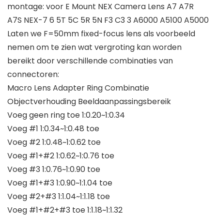
montage: voor E Mount NEX Camera Lens A7 A7R
A7S NEX-7 6 5T 5C 5R 5N F3 C3 3 A6000 A5100 A5000
Laten we F=50mm fixed-focus lens als voorbeeld
nemen om te zien wat vergroting kan worden
bereikt door verschillende combinaties van
connectoren:
Macro Lens Adapter Ring Combinatie
Objectverhouding Beeldaanpassingsbereik
Voeg geen ring toe 1:0.20~1:0.34
Voeg #1 1:0.34~1:0.48 toe
Voeg #2 1:0.48~1:0.62 toe
Voeg #1+#2 1:0.62~1:0.76 toe
Voeg #3 1:0.76~1:0.90 toe
Voeg #1+#3 1:0.90~1:1.04 toe
Voeg #2+#3 1:1.04~1:1.18 toe
Voeg #1+#2+#3 toe 1:1.18~1:1.32