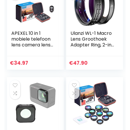
APEXEL 10 in 1
Ulanzi WL-1 Macro
mobiele telefoon
Lens Groothoek
lens camera lens
Adapter Ring, 2-in-
kit groothoek &
1, 52 mm geschikt
macrolens +
voor Sony ZV1
telelens + fisheye
Camera
€
34.97
€
47.90
objectief +
Fotografie
caleidoscoop…
Accessoires, Lens…