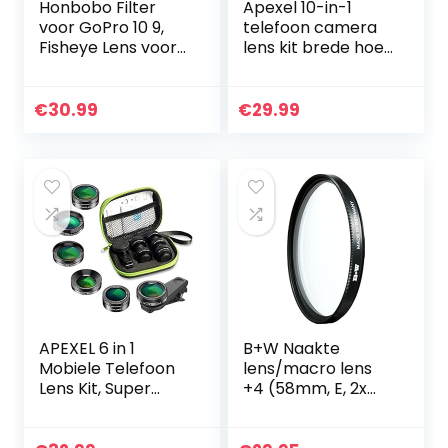
Honbobo Filter
Apexel 10-in-1
voor GoPro 10 9,
telefoon camera
Fisheye Lens voor
lens kit brede hoek
GoPro 10 9, Macro
lens, macro lens,
Lens voor GoPro 10
fisheye lens,
9, Lens Filter
telephoto lens,
€
30.99
€
29.99
Beschermende…
caleidoscoop 3/6
lens…
APEXEL 6 in 1
B+W Naakte
Mobiele Telefoon
lens/macro lens
Lens Kit, Super
+4 (58mm, E, 2x
205° Fisheye Lens
gecoat,
+ 140° Groothoek
professioneel)