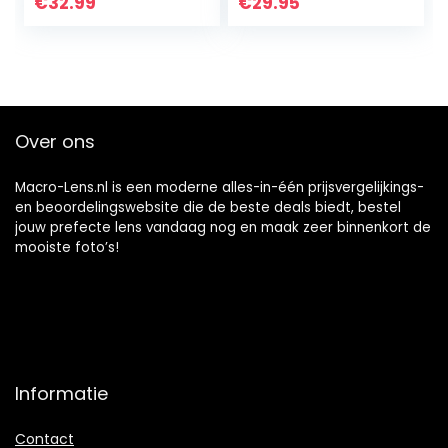
Lens + 25x Macro
€
32.99
€
29.95
Lens + Sterfilter…
Over ons
Macro-Lens.nl is een moderne alles-in-één prijsvergelijkings-
en beoordelingswebsite die de beste deals biedt, bestel
jouw prefecte lens vandaag nog en maak zeer binnenkort de
mooiste foto’s!
Informatie
Contact