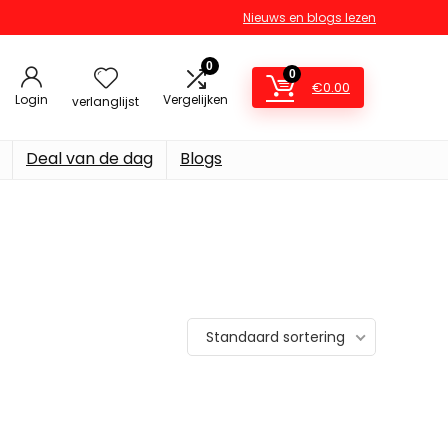
Nieuws en blogs lezen
0
0
€
0.00
Login
Vergelijken
verlanglijst
Deal van de dag
Blogs
Standaard sortering