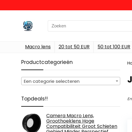
Search
for:
Macro lens
20 tot 50 EUR
50 tot 100 EUR
Productcategorieën
H
Een categorie selecteren
Topdeals!!
En
Camera Macro Lens,
Groothoeklens Hoge
Compatibiliteit Groot Schieten
Gebied Minder Perspectief