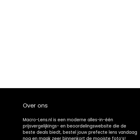
Over ons
Macro-Lens.nl is een moderne alles-in-één
prijsvergelijkings- en beoordelingswebsite die de
beste deals biedt, bestel jouw prefecte lens vandaag
nog en maak zeer binnenkort de mooiste foto’s!