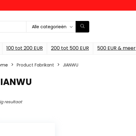
Alle categorieën
100 tot 200 EUR
200 tot 500 EUR
500 EUR & meer
ome
Product Fabrikant
‎JIANWU
‎JIANWU
ig resultaat