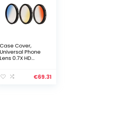
Case Cover,
Universal Phone
Lens 0.7X HD
Super Wide Angle
+ Macro Lens +
55mm Lens Filter
€
69.31
Kit (blauw + geel
+ oranje…