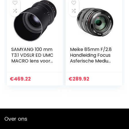
SAMYANG 100 mm
Meike 85mm F/2.8
T3.1 VDSLR ED UMC
Handleiding Focus
MACRO lens voor
Asferische Medium
aansluiting Canon
Telephoto
M
Volledige Frame
Prime Macro Lens
€
469.22
€
289.92
met Portret
mogelijkheid…
Over ons