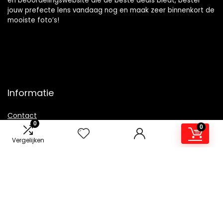
en beoordelingswebsite die de beste deals biedt, bestel
jouw prefecte lens vandaag nog en maak zeer binnenkort de
mooiste foto’s!
Informatie
Contact
0
0
Klantenservice
Vergelijken
Over ons
Overzicht
Onze webshops
Vacature
Blogs
Privacybeleid