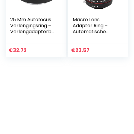
25 Mm Autofocus
Macro Lens
Verlengingsring –
Adapter Ring –
Verlengadapterbui
Automatische
sringen – met 1/4
Focus Macro Lens
Inch Schroefgat –
Contactadapter –
voor Canon EF/EF
Plastic
€
32.72
€
23.57
S…
Lichtgewicht –
Voor Canon EOS
Mount…