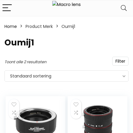
Home
Product Merk
‎Oumij1
‎Oumij1
Filter
Toont alle 2 resultaten
Standaard sortering