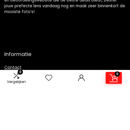
en beoordelingswebsite die de beste deals biedt, bestel
jouw prefecte lens vandaag nog en maak zeer binnenkort de
mooiste foto’s!
Informatie
Contact
0
0
Klantenservice
Vergelijken
Over ons
Overzicht
Onze webshops
Vacature
Blogs
Privacybeleid