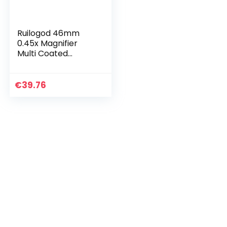
Ruilogod 46mm
0.45x Magnifier
Multi Coated
Groothoek Macro
Lens Filter voor
DSLR-camera
€
39.76