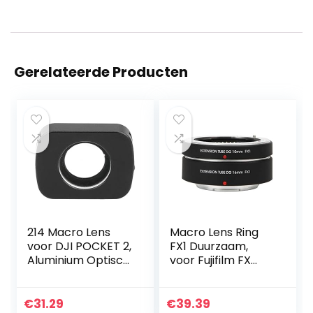
Gerelateerde Producten
214 Macro Lens
Macro Lens Ring
voor DJI POCKET 2,
FX1 Duurzaam,
Aluminium Optisch
voor Fujifilm FX
Glas Draagbare
Mount Camera
Macro Lens
Camera
€
31.29
€
39.39