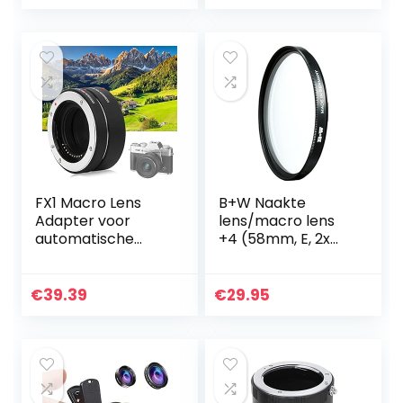
Accessoires,
Magnetische…
FX1 Macro Lens
B+W Naakte
Adapter voor
lens/macro lens
automatische
+4 (58mm, E, 2x
belichting, voor FX
gecoat,
Mount Camera
professioneel)
€
39.39
€
29.95