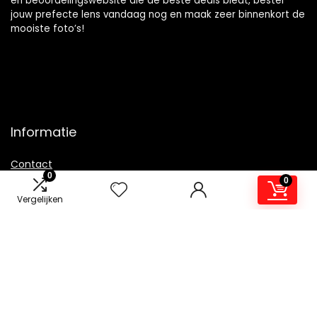
en beoordelingswebsite die de beste deals biedt, bestel
jouw prefecte lens vandaag nog en maak zeer binnenkort de
mooiste foto’s!
Informatie
Contact
0
0
Klantenservice
Vergelijken
Over ons
Overzicht
Onze webshops
Vacature
Blogs
Privacybeleid