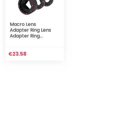
Macro Lens
Adapter Ring Lens
Adapter Ring
Kunststof
Lichtgewicht
Eenvoudige
€
23.58
Structuur
Automatisch
Scherpstellen
Macro…