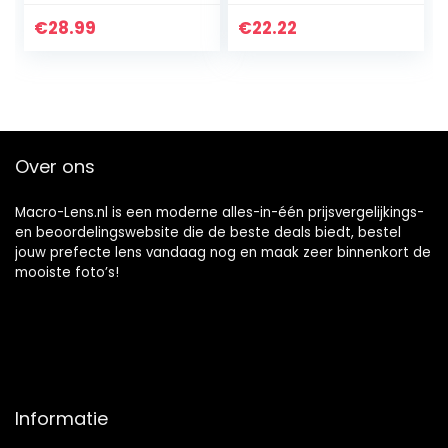
groothoeklens +
Duurzame
macrolens +
Optische Glas
€
28.99
€
22.22
fisheye lens + nd-
Filter Camera Foto
filter+ CPL…
Accessoires voor
DJI…
Over ons
Macro-Lens.nl is een moderne alles-in-één prijsvergelijkings-
en beoordelingswebsite die de beste deals biedt, bestel
jouw prefecte lens vandaag nog en maak zeer binnenkort de
mooiste foto’s!
Informatie