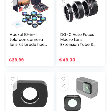
Apexel 10-in-1
DG-C Auto Focus
telefoon camera
Macro Lens
lens kit brede hoek
Extension Tube Set
lens, macro lens,
(12mm, 20mm,
fisheye lens,
36mm Lengte)
telephoto lens,
voor Canon EF/EF-
€
29.99
€
49.00
caleidoscoop 3/6
S Mount Lenzen n
lens…
DSLR Camera…