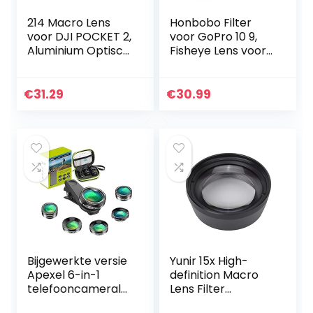
214 Macro Lens
Honbobo Filter
voor DJI POCKET 2,
voor GoPro 10 9,
Aluminium Optisch
Fisheye Lens voor
Glas Draagbare
GoPro 10 9, Macro
Macro Lens
Lens voor GoPro 10
Camera
9, Lens Filter
€
31.29
€
30.99
Accessoires,
Beschermende…
Magnetische…
Bijgewerkte versie
Yunir 15x High-
Apexel 6-in-1
definition Macro
telefooncamerale
Lens Filter
nset
Professionele