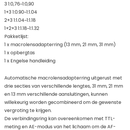
3 1:0,76~1:0,90
1+3 1:0.90~1:1.04
2+3 1:1.04~1:1.18
1+2+3 1:1.18~1:1.32
Pakketlijst:
1 x macrolensadapterring (13 mm, 21 mm, 31 mm)
1 x opbergtas
1 x Engelse handleiding
Automatische macrolensadapterring uitgerust met
drie secties van verschillende lengtes, 31 mm, 21 mm
en 13 mm verschillende aansluitingen, kunnen
willekeurig worden gecombineerd om de gewenste
vergroting te krijgen.
De verbindingsring kan overeenkomen met TTL-
meting en AE-modus van het lichaam om de AF-