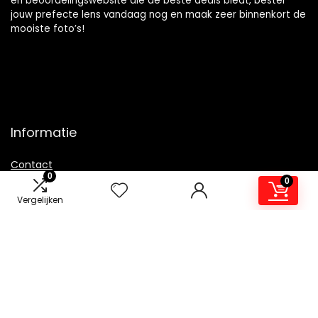
en beoordelingswebsite die de beste deals biedt, bestel
jouw prefecte lens vandaag nog en maak zeer binnenkort de
mooiste foto’s!
Informatie
Contact
0
0
Klantenservice
Vergelijken
Over ons
Overzicht
Onze webshops
Vacature
Blogs
Privacybeleid