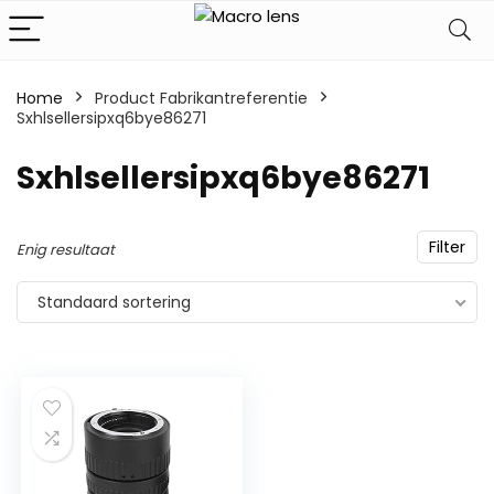
Home
Product Fabrikantreferentie
Sxhlsellersipxq6bye86271
‎Sxhlsellersipxq6bye86271
Filter
Enig resultaat
Standaard sortering