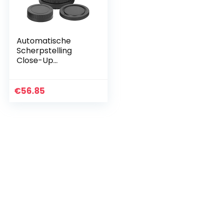
Automatische
Scherpstelling
Close-Up
Fotografie
Elektronische
Macro Lens
€
56.85
Adapter Ring voor
Nikon, Plastic Body
Metalen…