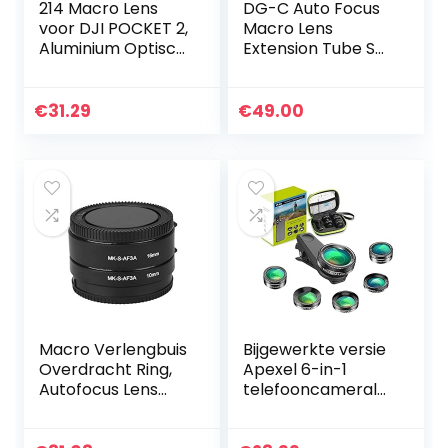
214 Macro Lens
DG-C Auto Focus
voor DJI POCKET 2,
Macro Lens
Aluminium Optisch
Extension Tube Set
Glas Draagbare
(12mm, 20mm,
Macro Lens
36mm Lengte)
Camera
voor Canon EF/EF-
€
31.29
€
49.00
Accessoires,
S Mount Lenzen n
Magnetische…
DSLR Camera…
Macro Verlengbuis
Bijgewerkte versie
Overdracht Ring,
Apexel 6-in-1
Autofocus Lens
telefooncamerale
Verlengbuis, Mount
nset
Lens Adapter Ring
groothoeklens +