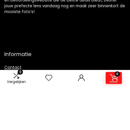
en beoordelingswebsite die de beste deals biedt, bestel
jouw prefecte lens vandaag nog en maak zeer binnenkort de
mooiste foto’s!
Informatie
Contact
0
0
Klantenservice
Vergelijken
Over ons
Overzicht
Onze webshops
Vacature
Blogs
Privacybeleid