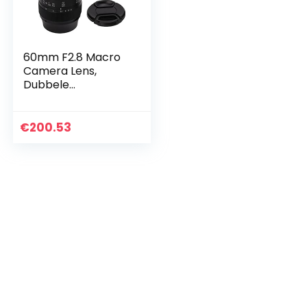
60mm F2.8 Macro
Camera Lens,
Dubbele
Vergroting
Handmatige Focus
Camera Macro
€
200.53
Lens voor EF M
Mount, voor EF M M
M2 M3 M5…