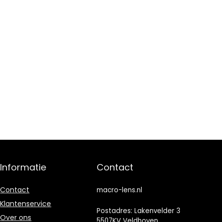
Informatie
Contact
Contact
macro-lens.nl
Klantenservice
Postadres: Lakenvelder 3
Over ons
5507KV Veldhoven