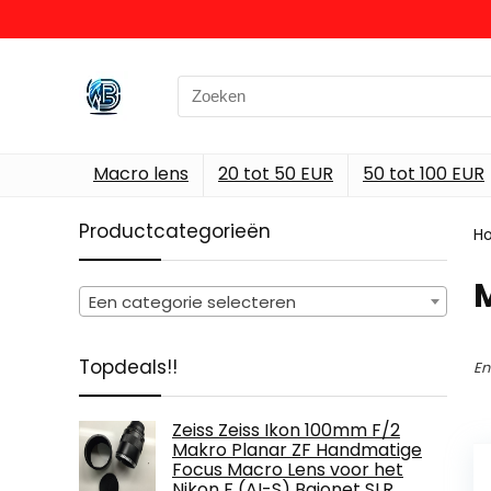
Search
for:
Macro lens
20 tot 50 EUR
50 tot 100 EUR
Productcategorieën
H
‎
Een categorie selecteren
Topdeals!!
En
Zeiss Zeiss Ikon 100mm F/2
Makro Planar ZF Handmatige
Focus Macro Lens voor het
Nikon F (AI-S) Bajonet SLR