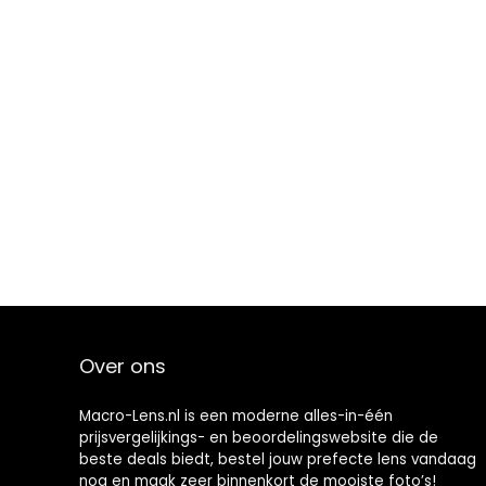
Over ons
Macro-Lens.nl is een moderne alles-in-één
prijsvergelijkings- en beoordelingswebsite die de
beste deals biedt, bestel jouw prefecte lens vandaag
nog en maak zeer binnenkort de mooiste foto’s!