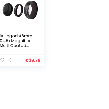
Ruilogod 46mm
0.45x Magnifier
Multi Coated
Groothoek Macro
Lens Filter voor
DSLR-camera
€
39.76