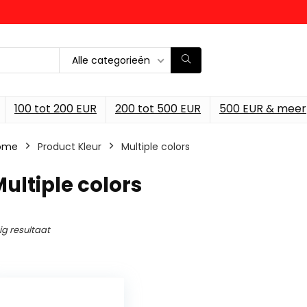
Alle categorieën
100 tot 200 EUR
200 tot 500 EUR
500 EUR & meer
ome
Product Kleur
‎Multiple colors
Multiple colors
ig resultaat