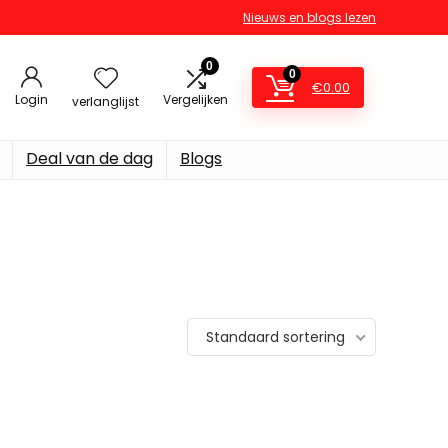
Nieuws en blogs lezen
0
0
€
0.00
Login
Vergelijken
verlanglijst
Deal van de dag
Blogs
Standaard sortering