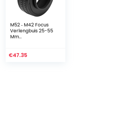
M52 ‑ M42 Focus
Verlengbuis 25-55
Mm
Aluminiumlegering
Herplaats
Versterkingslens
€
47.35
Macro Lens
Focusing Tube