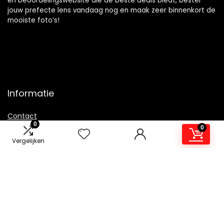
en beoordelingswebsite die de beste deals biedt, bestel
jouw prefecte lens vandaag nog en maak zeer binnenkort de
mooiste foto’s!
Informatie
Contact
0
0
Klantenservice
Vergelijken
Over ons
Overzicht
Onze webshops
Vacature
Blogs
Privacybeleid