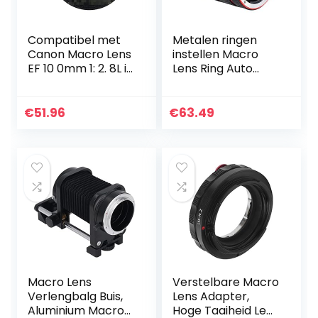
Compatibel met
Metalen ringen
Canon Macro Lens
instellen Macro
EF 10 0mm 1: 2. 8L is
Lens Ring Auto
USM Voorklepring
Focusing, voor
compatibel met
macrofotografie
Canon EF 100 mm
€
51.96
€
63.49
F/2.8L is USM…
Macro Lens
Verstelbare Macro
Verlengbalg Buis,
Lens Adapter,
Aluminium Macro
Hoge Taaiheid Lens