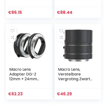
Lens Fotografie
Adapter Verdikte
Accessoires voor
voor
Nikon Z Mount
Z50/Z6/Z7/Z6II/Z7I
€
86.15
€
88.44
Camera ‘S, Stabiel
I Camera
en…
Macro Lens
Macro Lens,
Adapter DG-Z
Verstelbare
12mm + 24mm
Vergroting Zwart
Metaal Zwart
Past nauw 13mm
Macro
20mm 36mm
Automatische
Macro Adapter
€
62.23
€
46.29
Scherpstelling
Lens Autofocus
Macro Adapter
voor EF Camera