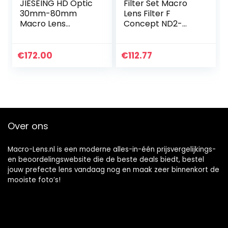
JIESEING HD Optic
Filter Set Macro
30mm-80mm
Lens Filter F
Macro Lens
Concept ND2-
Telefoon Camera
ND32 CPL Filter
Lens Super Macro
lens verstelbare
Lentes voor
Circulaire
€
172.00
€
112.77
smartphones
Polarisatiefilter 2 in
1…
Over ons
Macro-Lens.nl is een moderne alles-in-één prijsvergelijkings-
en beoordelingswebsite die de beste deals biedt, bestel
jouw prefecte lens vandaag nog en maak zeer binnenkort de
mooiste foto’s!