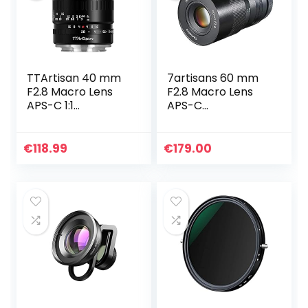
TTArtisan 40 mm
7artisans 60 mm
F2.8 Macro Lens
F2.8 Macro Lens
APS-C 1:1
APS-C
vergroting macro
Handmatige Vaste
lens handmatige
Lens voor Sony E-
focus Prime vaste
Mount Camera’s
€
118.99
€
179.00
focus lens voor Fuji
(Zwart)
X…