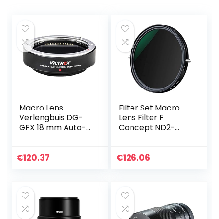
Macro Lens
Filter Set Macro
Verlengbuis DG-
Lens Filter F
GFX 18 mm Auto-
Concept ND2-
focus Extender
ND32 CPL Filter
Tube Adapter Ring
lens verstelbare
voor Fuji G-mount
Circulaire
€
120.37
€
126.06
Medium Formaat
Polarisatiefilter 2 in
Lens en G…
1…