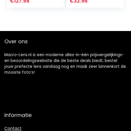
Hero 4 3+ Hero4
€
127.98
€
32.96
Session Black
Camera…
Over ons
Macro-Lens.nl is een moderne alles-in-één prijsvergelijkings-
en beoordelingswebsite die de beste deals biedt, bestel
jouw prefecte lens vandaag nog en maak zeer binnenkort de
mooiste foto’s!
Informatie
Contact