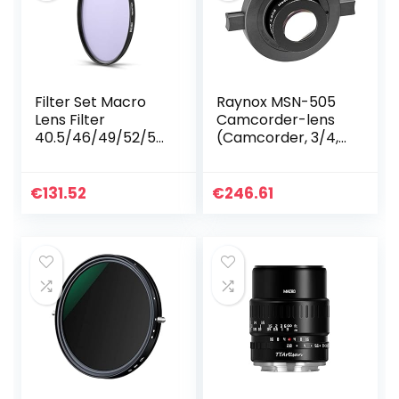
Filter Set Macro
Raynox MSN-505
Lens Filter
Camcorder-lens
40.5/46/49/52/55
(Camcorder, 3/4,
/58/62/67/72/77/
macrolenzen, 3,7
82/95mm
cm, zwart, 2,6 cm)
Natuurlijke Nacht
€
131.52
€
246.61
Filter (Caliber:
77mm)