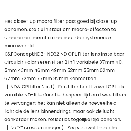
Het close- up macro filter past goed bij close-up
opnamen, stelt u in staat om macro-effecten te
creëren en neemt u mee naar de mysterieuze
microwereld
K&FConceptND2- ND32 ND CPL Filter lens instelbaar
Circulair Polariseren Filter 2 in 1 Variabele 37mm 40.
5mm 43mm 46mm 49mm 52mm 55mm 62mm
67mm 72mm 77mm 82mm Kenmerken
【 ND& CPLfilter 2 in 1】 Eén filter heeft zowel CPL als
varaible ND-filterfunctie, bespaar tijd om twee filters
te vervangen; het kan niet alleen de hoeveelheid
licht die de lens binnendringt, maar ook de lucht
donkerder maken, reflecties tegelijkertijd beheren.
【 No”X” cross on images】 Zeg vaarwel tegen het