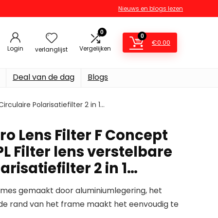
Nieuws en blogs lezen
0
0
€
0.00
Login
Vergelijken
verlanglijst
Deal van de dag
Blogs
culaire Polarisatiefilter 2 in 1…
cro Lens Filter F Concept
 Filter lens verstelbare
arisatiefilter 2 in 1…
ames gemaakt door aluminiumlegering, het
de rand van het frame maakt het eenvoudig te