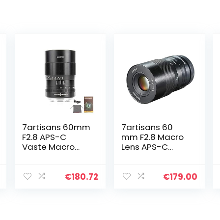
7artisans 60mm
7artisans 60
F2.8 APS-C
mm F2.8 Macro
Vaste Macro
Lens APS-C
Lens voor Sony
Handmatige
Emount
Vaste Lens voor
Mirrorless
Sony E-Mount
€
180.72
€
179.00
Camera’s
Camera’s
Handleiding
(Zwart)
Focus voor
Macro