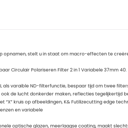
e-up opnamen, stelt u in staat om macro-effecten te cre
elbaar Circulair Polariseren Filter 2 in 1 Variabel
L als varaible ND-filterfunctie, bespaar tijd om twee filte
 ook de lucht donkerder maken, reflecties tegelijkertijd 
“X” kruis op afbeeldingen, K& Futilizecutting edge techn
enzen en variabele
ele optische glazen, meerlaagse coating, maakt slechts