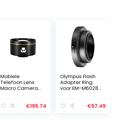
Mobiele
Olympus Flash
Telefoon Lens
Adapter Ring
Macro Camera
voor EM-M6028
Macro Lens HD
Macro Lens met
Mobiele
RF-11 of TF-22
Telefoon Externe
€
195.74
€
57.49
Schieten Macro
Fotografie
Camera Externe
SLR…