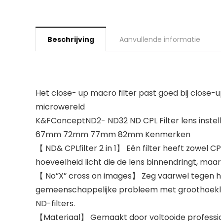
Beschrijving
Aanvullende informatie
Het close- up macro filter past goed bij clos
microwereld
K&FConceptND2- ND32 ND CPL Filter lens inst
67mm 72mm 77mm 82mm Kenmerken
【 ND& CPLfilter 2 in 1】 Eén filter heeft zowel CP
hoeveelheid licht die de lens binnendringt, maar
【 No”X” cross on images】 Zeg vaarwel tegen het 
gemeenschappelijke probleem met groothoekl
ND-filters.
【Materiaal】 Gemaakt door voltooide profession