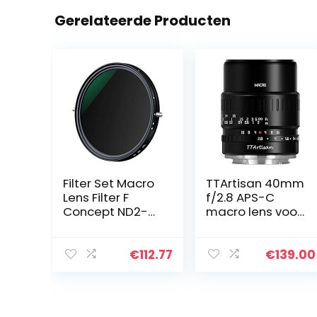
Gerelateerde Producten
Filter Set Macro
TTArtisan 40mm
Lens Filter F
f/2.8 APS-C
Concept ND2-
macro lens voor
ND32 CPL Filter
Canon M
lens verstelbare
Circulaire
€
112.77
€
139.00
Polarisatiefilter
2 in 1…