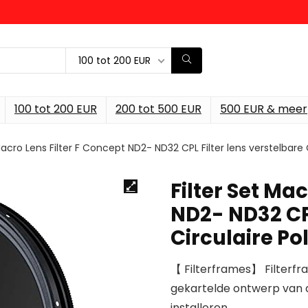
100 tot 200 EUR
100 tot 200 EUR
200 tot 500 EUR
500 EUR & meer
Macro Lens Filter F Concept ND2- ND32 CPL Filter lens verstelbare Cir
Filter Set Ma
ND2- ND32 CPL
Circulaire Pol
【 Filterframes】 Filterfr
gekartelde ontwerp van 
installeren.