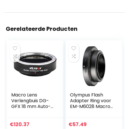
Gerelateerde Producten
Macro Lens
Olympus Flash
Verlengbuis DG-
Adapter Ring voor
GFX 18 mm Auto-
EM-M6028 Macro
focus Extender
Lens met RF-11 of
Tube Adapter Ring
TF-22
voor Fuji G-mount
€
120.37
€
57.49