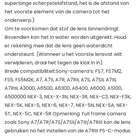
superlange scherpstelafstand, het is de afstand van
het voorste element van de camera tot het
onderwerp.)
Om te voorkomen dat stof de lens binnendringt.
Bovendien kan het in water worden uitgerekt. Houd
er rekening mee dat de lens geen waterdicht
ondersteunt. (Wanneer u het voorste lensvat wilt
verwijderen, draai het tegen de klok in in)
Brede compatibiliteit:Sony-camera’s: FS7, FS7M2,
FS5, FS5M2K, A7, A7II, A7R, A7RII, A7S, A7SII, A7III,
A7RIII, A3000, A6500, A6300, A6400, A6000, A5100,
A500000 NEX-3, NEX-X-3N, NEX-3R, NEX-C3, NEX-F3K,
NEX-5K, NEX-5, NEX-6, NEX-7, NEX-5N, NEX-5A, NEX-
5T, NEX-5C, NEX-5R Opmerking: Full frame camera
zoals Sony A7/A7R/A7S/A7SII/A7III/A7RIII kan de lens
gebruiken na het instellen van de A7RIII PS-C-modus.