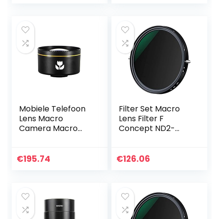
Medium Formaat
Lens en G…
Mobiele Telefoon
Filter Set Macro
Lens Macro
Lens Filter F
Camera Macro
Concept ND2-
Lens HD Mobiele
ND32 CPL Filter
Telefoon Externe
lens verstelbare
Schieten Macro
Circulaire
€
195.74
€
126.06
Fotografie
Polarisatiefilter 2 in
Camera Externe
1…
SLR…